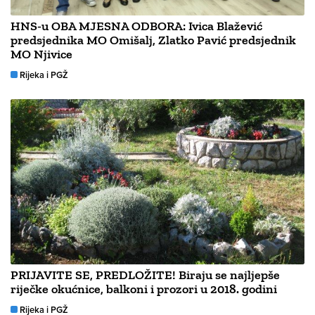
HNS-u OBA MJESNA ODBORA: Ivica Blažević
predsjednika MO Omišalj, Zlatko Pavić predsjednik
MO Njivice
Rijeka i PGŽ
PRIJAVITE SE, PREDLOŽITE! Biraju se najljepše
riječke okućnice, balkoni i prozori u 2018. godini
Rijeka i PGŽ