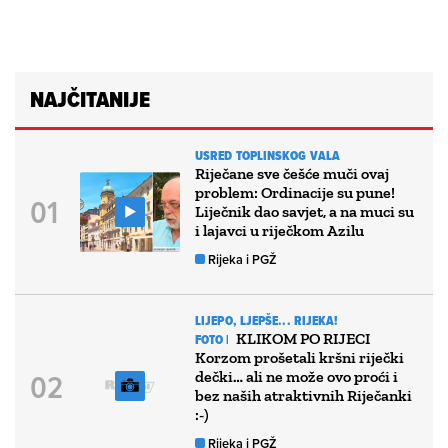
NAJČITANIJE
USRED TOPLINSKOG VALA
Riječane sve češće muči ovaj
problem: Ordinacije su pune!
Liječnik dao savjet, a na muci su
i lajavci u riječkom Azilu
Rijeka i PGŽ
LIJEPO, LJEPŠE... RIJEKA!
KLIKOM PO RIJECI
FOTO |
Korzom prošetali kršni riječki
dečki… ali ne može ovo proći i
bez naših atraktivnih Riječanki
:-)
Rijeka i PGŽ