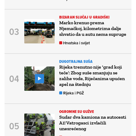
BIZARAN SLUČAJ U GRADIŠKI
Marko krenuo prema
Njemačkoj, kilometrima dalje
shvatio da u autu nema supruge
Hrvatska i svijet
DUGOTRAJNA SUŠA
Rijeka trenutno nije ‘grad koji
teče’: Zbog suše smanjuju se
zalihe vode, Riječanima upućen
apel na štednju
Rijeka i PGŽ
OGROMNE SU GUŽVE
Sudar dva kamiona na autocesti
A1! Vatrogasci izvlačili
unesrećenog