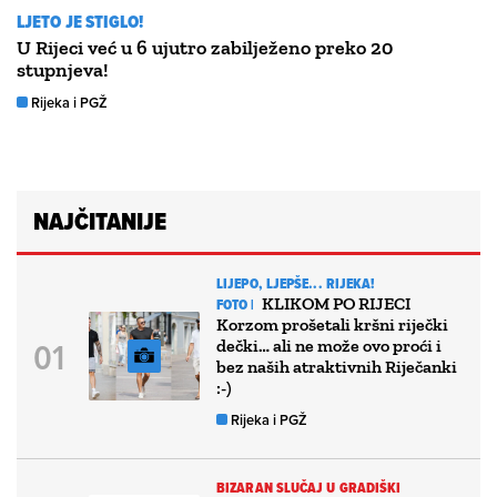
LJETO JE STIGLO!
U Rijeci već u 6 ujutro zabilježeno preko 20
stupnjeva!
Rijeka i PGŽ
NAJČITANIJE
LIJEPO, LJEPŠE... RIJEKA!
KLIKOM PO RIJECI
FOTO |
Korzom prošetali kršni riječki
dečki… ali ne može ovo proći i
bez naših atraktivnih Riječanki
:-)
Rijeka i PGŽ
BIZARAN SLUČAJ U GRADIŠKI