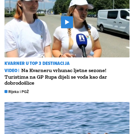
KVARNER U TOP 3 DESTINACIJA
VIDEO |
Na Kvarneru vrhunac ljetne sezone!
Turistima na GP Rupa dijeli se voda kao dar
dobrodošlice
Rijeka i PGŽ