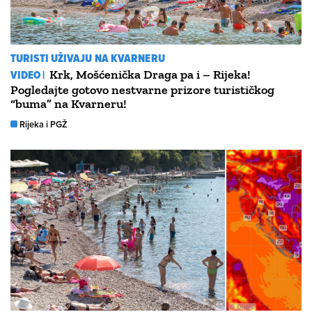
TURISTI UŽIVAJU NA KVARNERU
VIDEO |
Krk, Mošćenička Draga pa i – Rijeka!
Pogledajte gotovo nestvarne prizore turističkog
“buma” na Kvarneru!
Rijeka i PGŽ