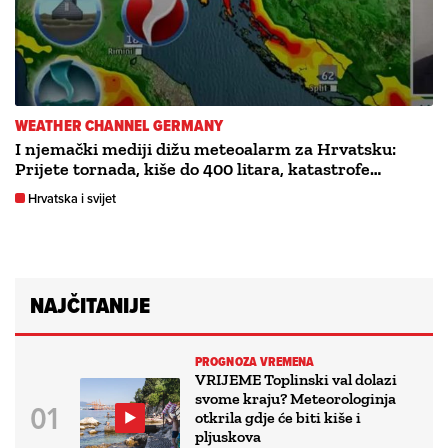
WEATHER CHANNEL GERMANY
I njemački mediji dižu meteoalarm za Hrvatsku:
Prijete tornada, kiše do 400 litara, katastrofe…
Hrvatska i svijet
NAJČITANIJE
PROGNOZA VREMENA
VRIJEME Toplinski val dolazi
svome kraju? Meteorologinja
otkrila gdje će biti kiše i
pljuskova