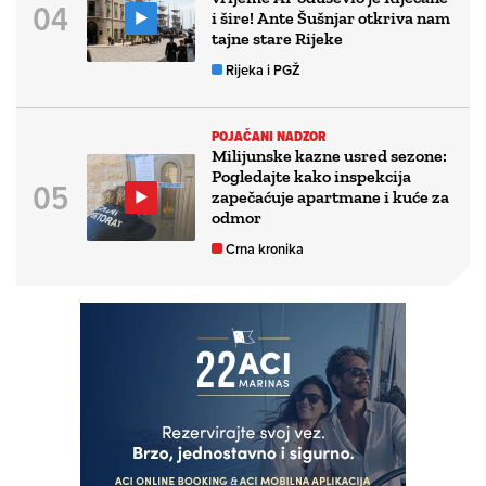
i šire! Ante Šušnjar otkriva nam
tajne stare Rijeke
Rijeka i PGŽ
POJAČANI NADZOR
Milijunske kazne usred sezone:
Pogledajte kako inspekcija
zapečaćuje apartmane i kuće za
odmor
Crna kronika