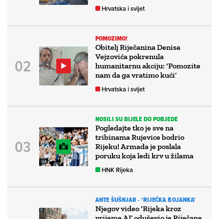
Hrvatska i svijet
POMOZIMO!
Obitelj Riječanina Denisa
Vejzovića pokrenula
humanitarnu akciju: ‘Pomozite
nam da ga vratimo kući’
Hrvatska i svijet
NOSILI SU BIJELE DO POBJEDE
Pogledajte tko je sve na
tribinama Rujevice bodrio
Rijeku! Armada je poslala
poruku koja ledi krv u žilama
HNK Rijeka
ANTE ŠUŠNJAR - 'RIJEČKA BOJANKA'
Njegov video ‘Rijeka kroz
vrijeme AI’ oduševio je Riječane