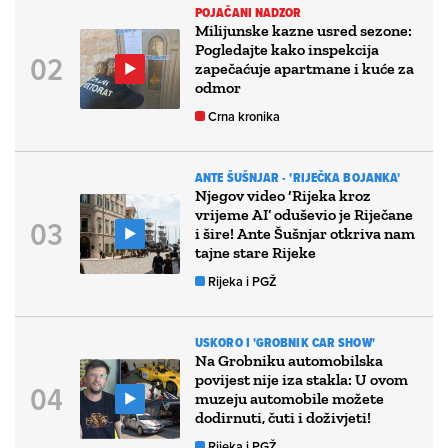
POJAČANI NADZOR
Milijunske kazne usred sezone:
Pogledajte kako inspekcija
zapečaćuje apartmane i kuće za
odmor
Crna kronika
ANTE ŠUŠNJAR - 'RIJEČKA BOJANKA'
Njegov video ‘Rijeka kroz
vrijeme AI’ oduševio je Riječane
i šire! Ante Šušnjar otkriva nam
tajne stare Rijeke
Rijeka i PGŽ
USKORO I 'GROBNIK CAR SHOW'
Na Grobniku automobilska
povijest nije iza stakla: U ovom
muzeju automobile možete
dodirnuti, čuti i doživjeti!
Rijeka i PGŽ