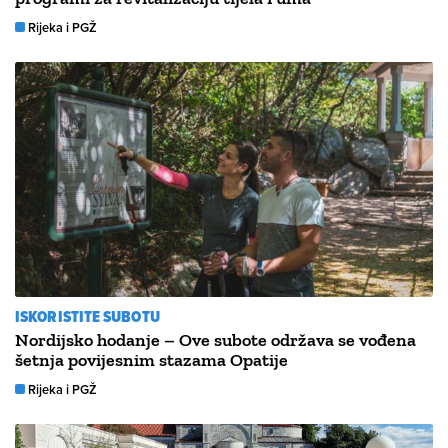
Rijeka i PGŽ
ISKORISTITE SUBOTU
Nordijsko hodanje – Ove subote održava se vođena
šetnja povijesnim stazama Opatije
Rijeka i PGŽ