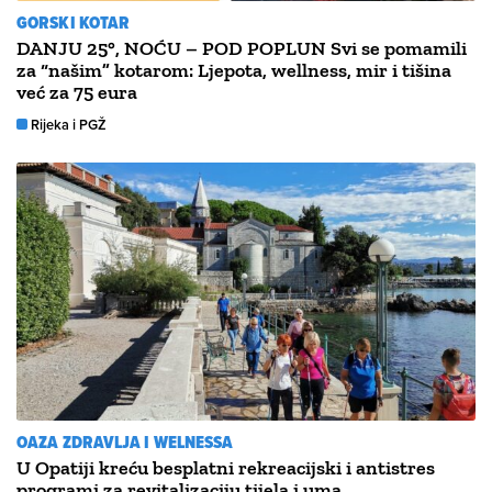
GORSKI KOTAR
DANJU 25°, NOĆU – POD POPLUN Svi se pomamili
za “našim” kotarom: Ljepota, wellness, mir i tišina
već za 75 eura
Rijeka i PGŽ
OAZA ZDRAVLJA I WELNESSA
U Opatiji kreću besplatni rekreacijski i antistres
programi za revitalizaciju tijela i uma