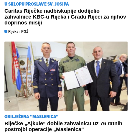
U SKLOPU PROSLAVE SV. JOSIPA
Caritas Riječke nadbiskupije dodijelio
zahvalnice KBC-u Rijeka i Gradu Rijeci za njihov
doprinos misiji
Rijeka i PGŽ
OBILJEŽENA ''MASLENICA''
​Riječke „Ajkule“ dobile zahvalnicu uz 76 ratnih
postrojbi operacije „Maslenica“