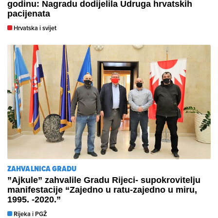
godinu: Nagradu dodijelila Udruga hrvatskih
pacijenata
Hrvatska i svijet
ZAHVALNICA GRADU
”Ajkule” zahvalile Gradu Rijeci- supokrovitelju
manifestacije “Zajedno u ratu-zajedno u miru,
1995. -2020.”
Rijeka i PGŽ