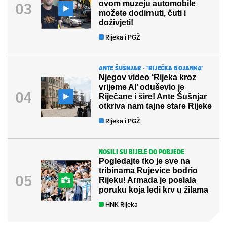
ovom muzeju automobile
možete dodirnuti, čuti i
doživjeti!
Rijeka i PGŽ
ANTE ŠUŠNJAR - 'RIJEČKA BOJANKA'
Njegov video ‘Rijeka kroz
vrijeme AI’ oduševio je
Riječane i šire! Ante Šušnjar
otkriva nam tajne stare Rijeke
Rijeka i PGŽ
NOSILI SU BIJELE DO POBJEDE
Pogledajte tko je sve na
tribinama Rujevice bodrio
Rijeku! Armada je poslala
poruku koja ledi krv u žilama
HNK Rijeka