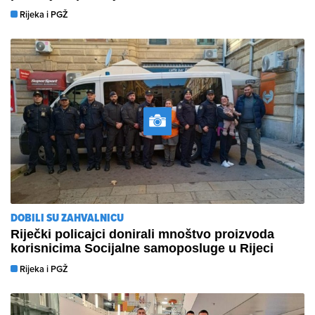
Rijeka i PGŽ
DOBILI SU ZAHVALNICU
Riječki policajci donirali mnoštvo proizvoda
korisnicima Socijalne samoposluge u Rijeci
Rijeka i PGŽ