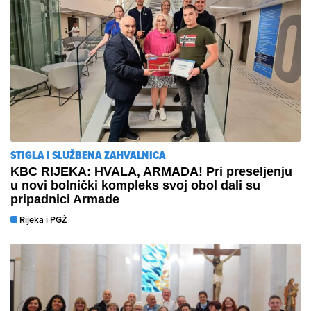
STIGLA I SLUŽBENA ZAHVALNICA
KBC RIJEKA: HVALA, ARMADA! Pri preseljenju
u novi bolnički kompleks svoj obol dali su
pripadnici Armade
Rijeka i PGŽ