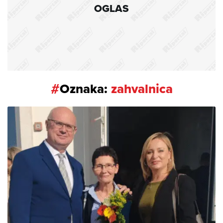
OGLAS
#
Oznaka:
zahvalnica