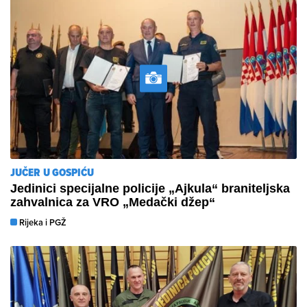
JUČER U GOSPIĆU
​Jedinici specijalne policije „Ajkula“ braniteljska
zahvalnica za VRO „Medački džep“
Rijeka i PGŽ