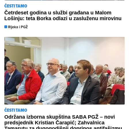
ČESTITAMO
Četrdeset godina u službi građana u Malom
Lošinju: teta Borka odlazi u zasluženu mirovinu
Rijeka i PGŽ
ČESTITAMO
Održana izborna skupština SABA PGŽ – novi
predsjednik Kristian Čarapić; Zahvalnica
Tamarutu za dugogodišnji doprinos antifašizmu