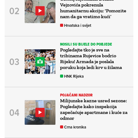
Vejzovića pokrenula
humanitarnu akciju: ‘Pomozite
nam da ga vratimo kući’
Hrvatska i svijet
NOSILI SU BIJELE DO POBJEDE
Pogledajte tko je sve na
tribinama Rujevice bodrio
Rijeku! Armada je poslala
poruku koja ledi krv u žilama
HNK Rijeka
POJAČANI NADZOR
Milijunske kazne usred sezone:
Pogledajte kako inspekcija
zapečaćuje apartmane i kuće za
odmor
Crna kronika