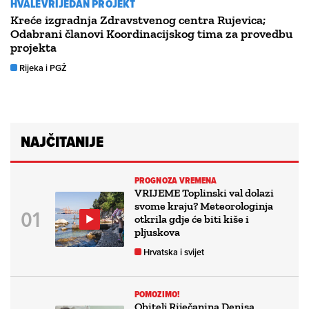
HVALEVRIJEDAN PROJEKT
Kreće izgradnja Zdravstvenog centra Rujevica;
Odabrani članovi Koordinacijskog tima za provedbu
projekta
Rijeka i PGŽ
NAJČITANIJE
PROGNOZA VREMENA
VRIJEME Toplinski val dolazi
svome kraju? Meteorologinja
otkrila gdje će biti kiše i
pljuskova
Hrvatska i svijet
POMOZIMO!
Obitelj Riječanina Denisa