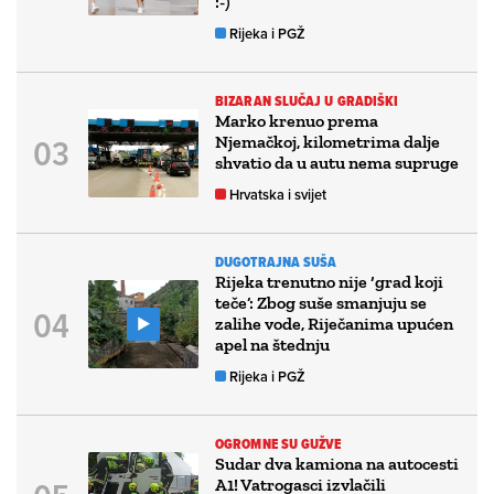
:-)
Rijeka i PGŽ
BIZARAN SLUČAJ U GRADIŠKI
Marko krenuo prema
Njemačkoj, kilometrima dalje
shvatio da u autu nema supruge
Hrvatska i svijet
DUGOTRAJNA SUŠA
Rijeka trenutno nije ‘grad koji
teče’: Zbog suše smanjuju se
zalihe vode, Riječanima upućen
apel na štednju
Rijeka i PGŽ
OGROMNE SU GUŽVE
Sudar dva kamiona na autocesti
A1! Vatrogasci izvlačili