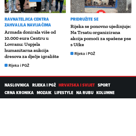
RAVNATELJICA CENTRA
PRIDRUŽITE SE
ZAHVALILA NAVIJAČIMA
Rijeka se ponovno ujedinjuje:
Armada donirala više od
Na Trsatu organizirana
10.000 eura Centru u
akcija pomoći za spašene pse
Lovranu: Uspjela
s Učke
humanitarna aukcija
Rijeka i PGŽ
dresova za dječje igralište
Rijeka i PGŽ
NASLOVNICA
RIJEKA I PGŽ
HRVATSKA I SVIJET
SPORT
CRNA KRONIKA
MOZAIK
LIFESTYLE
NA RUBU
KOLUMNE
PROMO
RTL DIGITALNI PROIZVODI