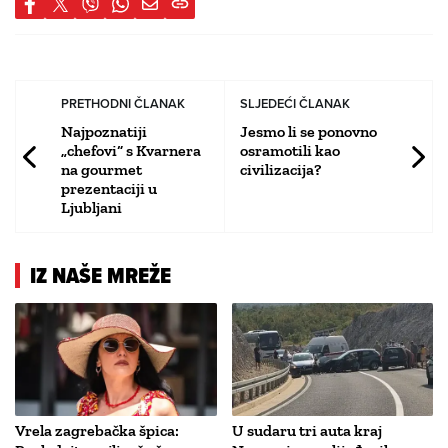
PRETHODNI ČLANAK
SLJEDEĆI ČLANAK
Najpoznatiji
Jesmo li se ponovno
„chefovi“ s Kvarnera
osramotili kao
na gourmet
civilizacija?
prezentaciji u
Ljubljani
IZ NAŠE MREŽE
Vrela zagrebačka špica:
U sudaru tri auta kraj