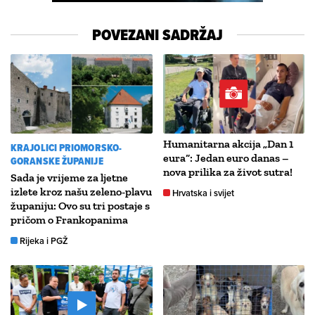
POVEZANI SADRŽAJ
Humanitarna akcija „Dan 1
KRAJOLICI PRIOMORSKO-
eura“: Jedan euro danas –
GORANSKE ŽUPANIJE
nova prilika za život sutra!
Sada je vrijeme za ljetne
izlete kroz našu zeleno-plavu
Hrvatska i svijet
županiju: Ovo su tri postaje s
pričom o Frankopanima
Rijeka i PGŽ