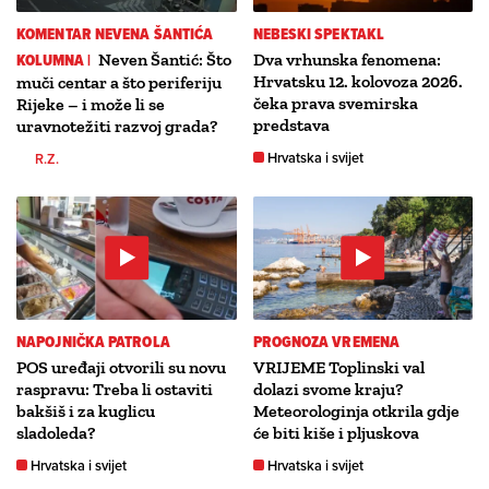
KOMENTAR NEVENA ŠANTIĆA
NEBESKI SPEKTAKL
KOLUMNA |
Neven Šantić: Što
Dva vrhunska fenomena:
Hrvatsku 12. kolovoza 2026.
muči centar a što periferiju
čeka prava svemirska
Rijeke – i može li se
predstava
uravnotežiti razvoj grada?
Hrvatska i svijet
R.Z.
NAPOJNIČKA PATROLA
PROGNOZA VREMENA
POS uređaji otvorili su novu
VRIJEME Toplinski val
raspravu: Treba li ostaviti
dolazi svome kraju?
bakšiš i za kuglicu
Meteorologinja otkrila gdje
sladoleda?
će biti kiše i pljuskova
Hrvatska i svijet
Hrvatska i svijet