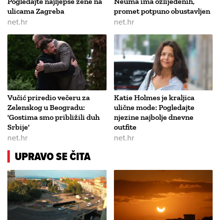
Pogledajte najljepše žene na
Neuma ima ozlijeđenih,
ulicama Zagreba
promet potpuno obustavljen
net.hr
net.hr
Vučić priredio večeru za
Katie Holmes je kraljica
Zelenskog u Beogradu:
ulične mode: Pogledajte
'Gostima smo približili duh
njezine najbolje dnevne
Srbije'
outfite
net.hr
net.hr
UPRAVO SE ČITA