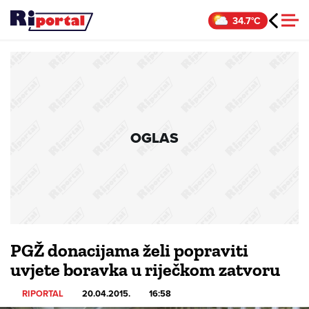
Skip
34.7°C
to
content
OGLAS
PGŽ donacijama želi popraviti
uvjete boravka u riječkom zatvoru
RIPORTAL
20.04.2015.
16:58