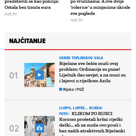
predstavili se kao policija:
po vrućinama: A ove dvije
Ostala bez tisuća eura
'rolerice' u minjacima ukrale
net.hr
sve poglede
net.hr
NAJČITANIJE
USRED TOPLINSKOG VALA
Riječane sve češće muči ovaj
problem: Ordinacije su pune!
Liječnik dao savjet, a na muci su
i lajavci u riječkom Azilu
Rijeka i PGŽ
LIJEPO, LJEPŠE... RIJEKA!
KLIKOM PO RIJECI
FOTO |
Korzom prošetali kršni riječki
dečki… ali ne može ovo proći i
bez naših atraktivnih Riječanki