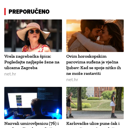
PREPORUČENO
Vrela zagrebačka špica:
Ovim horoskopskim
Pogledajte najljepše žene na
parovima suđena je vječna
ulicama Zagreba
ljubav: Kad se spoje nitko ih
net.hr
ne može rastaviti
net.hr
Nazvali umirovljenicu (76) i
Karlovačke ulice pune čak i