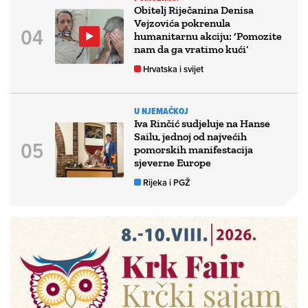
Obitelj Riječanina Denisa
Vejzovića pokrenula
humanitarnu akciju: ‘Pomozite
nam da ga vratimo kući’
Hrvatska i svijet
U NJEMAČKOJ
Iva Rinčić sudjeluje na Hanse
Sailu, jednoj od najvećih
pomorskih manifestacija
sjeverne Europe
Rijeka i PGŽ