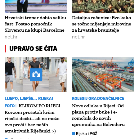
Hrvatski trener dobio veliku
Detaljna računica: Evo kako
čast: Postao pomoćnik
se točno mijenjaju mirovine
Slovencu na klupi Barcelone
za hrvatske branitelje
net.hr
net.hr
UPRAVO SE ČITA
LIJEPO, LJEPŠE... RIJEKA!
KOLEGIJ GRADONAČELNICE
FOTO |
KLIKOM PO RIJECI
Nove odluke u Rijeci: Od
plana protiv buke i e-
Korzom prošetali kršni
romobila do novih
riječki dečki… ali ne može
spremnika na Belvederu
ovo proći i bez naših
atraktivnih Riječanki :-)
Rijeka i PGŽ