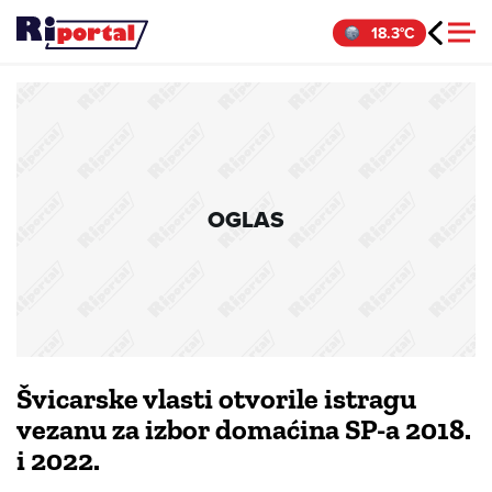
Skip
18.3°C
to
content
OGLAS
Švicarske vlasti otvorile istragu
vezanu za izbor domaćina SP-a 2018.
i 2022.