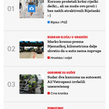
Korzom prošetali kršni riječki
dečki… ali ne može ovo proći i
bez naših atraktivnih Riječanki
:-)
Rijeka i PGŽ
BIZARAN SLUČAJ U GRADIŠKI
Marko krenuo prema
Njemačkoj, kilometrima dalje
shvatio da u autu nema supruge
Hrvatska i svijet
OGROMNE SU GUŽVE
Sudar dva kamiona na autocesti
A1! Vatrogasci izvlačili
unesrećenog
Crna kronika
POMOZIMO!