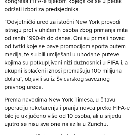
kongresa FIFA-e tijekom kojega će se u petak
održati izbori za predsjednika.
“Odvjetnički ured za istočni New York provodi
istragu protiv uhićenih osoba zbog primanja mita
od ranih 1990-ih do danas. Oni su primali novac
od tvrtki koje se bave promocijom sporta putem
medija, te su bili umiješani u uhodane puteve
kojima su potkupljivani niži dužnosnici u FIFA-i, a
ukupni isplaćeni iznosi premašuju 100 milijuna
dolara”, objavili su iz Švicarskog saveznog
pravnog ureda.
Prema navodima New York Timesa, u čitavu
operaciju reketarenja i pranja novca preko FIFA-e
bilo je uključeno više od 10 osoba, ali u srijedu
ujutro se nisu sve one nalazile u Zurichu.