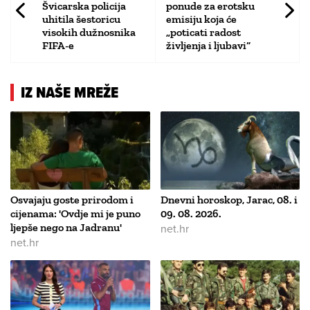
Švicarska policija
ponude za erotsku
uhitila šestoricu
emisiju koja će
visokih dužnosnika
„poticati radost
FIFA-e
življenja i ljubavi“
IZ NAŠE MREŽE
Osvajaju goste prirodom i
Dnevni horoskop, Jarac, 08. i
cijenama: 'Ovdje mi je puno
09. 08. 2026.
ljepše nego na Jadranu'
net.hr
net.hr