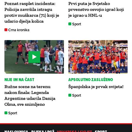
Poznat rasplet incidenta:
Prvi puta je Svjetsko
Policija završila istragu
prvenstvo osvojio igrač koji
protiv muškarca (71) koji je
je igrao u HNL-u
udario dječja kolica
Sport
Crna kronika
NIJE IM NA ČAST
APSOLUTNO ZASLUŽENO
Ružne scene na terenu
Španjolska je prvak svijeta!
nakon finala: Legenda
Sport
Argentine udarila Danija
Olma, sve snimljeno
Sport