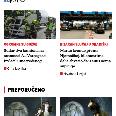
Rijeka i PGŽ
OGROMNE SU GUŽVE
BIZARAN SLUČAJ U GRADIŠKI
Sudar dva kamiona na
Marko krenuo prema
autocesti A1! Vatrogasci
Njemačkoj, kilometrima
izvlačili unesrećenog
dalje shvatio da u autu nema
supruge
Crna kronika
Hrvatska i svijet
PREPORUČENO