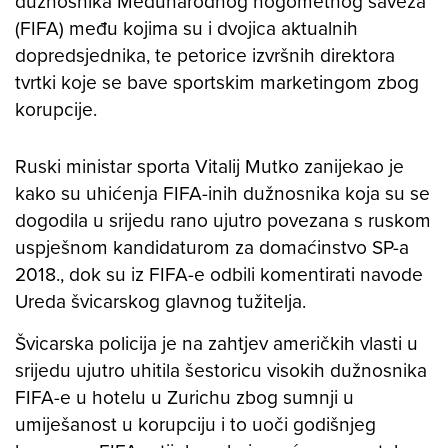
dužnosnika Međunarodnog nogometnog saveza
(FIFA) među kojima su i dvojica aktualnih
dopredsjednika, te petorice izvršnih direktora
tvrtki koje se bave sportskim marketingom zbog
korupcije.
Ruski ministar sporta Vitalij Mutko zanijekao je
kako su uhićenja FIFA-inih dužnosnika koja su se
dogodila u srijedu rano ujutro povezana s ruskom
uspješnom kandidaturom za domaćinstvo SP-a
2018., dok su iz FIFA-e odbili komentirati navode
Ureda švicarskog glavnog tužitelja.
Švicarska policija je na zahtjev američkih vlasti u
srijedu ujutro uhitila šestoricu visokih dužnosnika
FIFA-e u hotelu u Zurichu zbog sumnji u
umiješanost u korupciju i to uoči godišnjeg