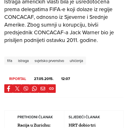
Istraga američkih vlasti bila je usredotočena
prema delegatima FIFA-e koji dolaze iz regije
CONCACAF, odnosno iz Sjeverne i Srednje
Amerike. Zbog sumnji u korupciju, bivši
predsjednik CONCACAF-a Jack Warner bio je
prisiljen podnijeti ostavku 2011. godine.
fifa
istraga
svjetsko prvenstvo
uhićenja
RIPORTAL
27.05.2015.
12:07
PRETHODNI ČLANAK
SLJEDEĆI ČLANAK
Racija u Zurichu:
HRT dobio tri