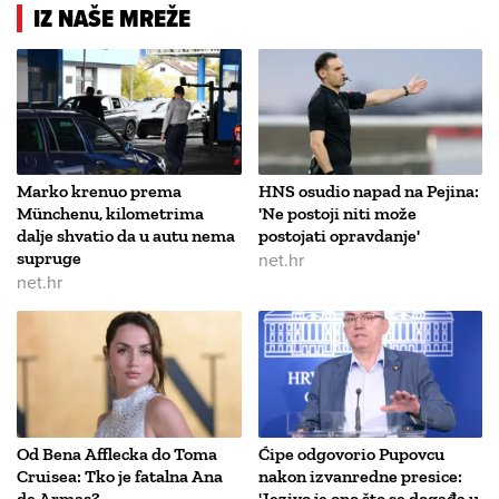
IZ NAŠE MREŽE
Marko krenuo prema
HNS osudio napad na Pejina:
Münchenu, kilometrima
'Ne postoji niti može
dalje shvatio da u autu nema
postojati opravdanje'
supruge
net.hr
net.hr
Od Bena Afflecka do Toma
Ćipe odgovorio Pupovcu
Cruisea: Tko je fatalna Ana
nakon izvanredne presice:
de Armas?
'Jezivo je ono što se događa u