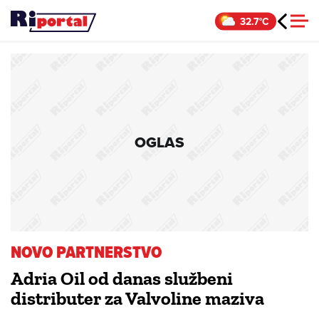
Skip
32.7°C
to
content
OGLAS
NOVO PARTNERSTVO
Adria Oil od danas službeni
distributer za Valvoline maziva