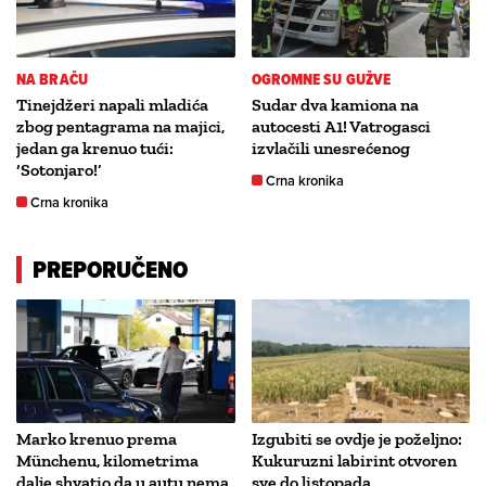
NA BRAČU
OGROMNE SU GUŽVE
Tinejdžeri napali mladića
Sudar dva kamiona na
zbog pentagrama na majici,
autocesti A1! Vatrogasci
jedan ga krenuo tući:
izvlačili unesrećenog
‘Sotonjaro!’
Crna kronika
Crna kronika
PREPORUČENO
Marko krenuo prema
Izgubiti se ovdje je poželjno:
Münchenu, kilometrima
Kukuruzni labirint otvoren
dalje shvatio da u autu nema
sve do listopada