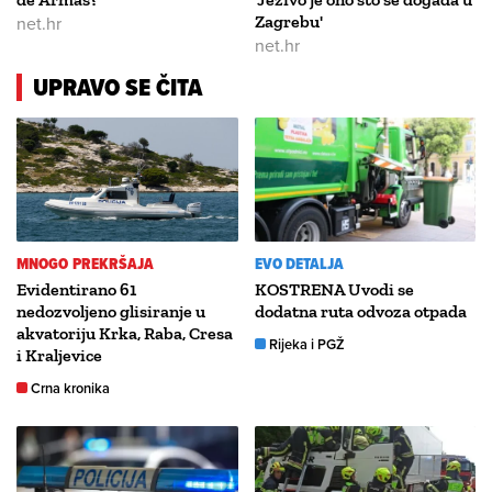
net.hr
Zagrebu'
net.hr
UPRAVO SE ČITA
MNOGO PREKRŠAJA
EVO DETALJA
Evidentirano 61
KOSTRENA Uvodi se
nedozvoljeno glisiranje u
dodatna ruta odvoza otpada
akvatoriju Krka, Raba, Cresa
Rijeka i PGŽ
i Kraljevice
Crna kronika