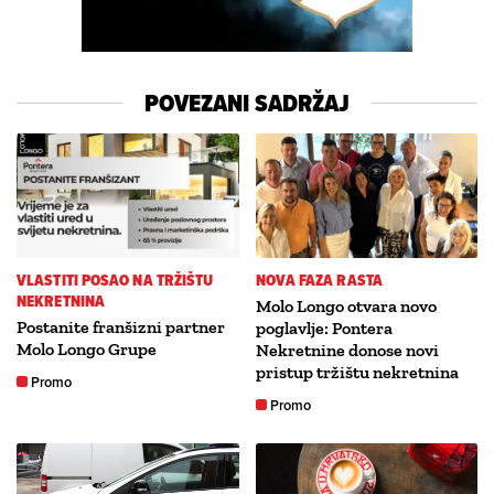
POVEZANI SADRŽAJ
VLASTITI POSAO NA TRŽIŠTU
NOVA FAZA RASTA
NEKRETNINA
Molo Longo otvara novo
Postanite franšizni partner
poglavlje: Pontera
Molo Longo Grupe
Nekretnine donose novi
pristup tržištu nekretnina
Promo
Promo