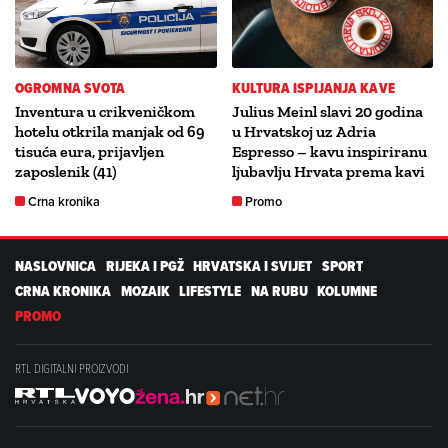
OGROMNA SVOTA
KULTURA ISPIJANJA KAVE
Inventura u crikveničkom
Julius Meinl slavi 20 godina
hotelu otkrila manjak od 69
u Hrvatskoj uz Adria
tisuća eura, prijavljen
Espresso – kavu inspiriranu
zaposlenik (41)
ljubavlju Hrvata prema kavi
Crna kronika
Promo
NASLOVNICA
RIJEKA I PGŽ
HRVATSKA I SVIJET
SPORT
CRNA KRONIKA
MOZAIK
LIFESTYLE
NA RUBU
KOLUMNE
PROMO
RTL DIGITALNI PROIZVODI