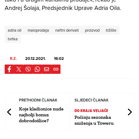
Andrej Šolaja, Predsjednik Uprave Adria Oila.
adria oil
maloprodaja
naftni derivati
proizvod
tržište
tvrtka
R.Z.
20.12.2021.
16:02
PRETHODNI ČLANAK
SLJEDEĆI ČLANAK
Koje kladionice nude
DO KRAJA VELJAČE
najbolji bonus
Počinju sezonska
dobrodošlice?
sniženja u Toweru