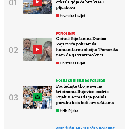
otkrila gdje će biti kiše i
pljuskova
Hrvatska i svijet
POMOZIMO!
Obitelj Riječanina Denisa
Vejzovića pokrenula
humanitarnu akciju: ‘Pomozite
nam da ga vratimo kući’
Hrvatska i svijet
NOSILI SU BIJELE DO POBJEDE
Pogledajte tko je sve na
tribinama Rujevice bodrio
Rijeku! Armada je poslala
poruku koja ledi krv u žilama
HNK Rijeka
ANTE ŠUŠNJAR - 'RIJEČKA BOJANKA'