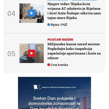
Njegov video ‘Rijeka kroz
vrijeme AI’ oduševio je Riječane
i šire! Ante Šušnjar otkriva nam
tajne stare Rijeke
Rijeka i PGŽ
POJAČANI NADZOR
Milijunske kazne usred sezone:
Pogledajte kako inspekcija
zapečaćuje apartmane i kuće za
odmor
Crna kronika