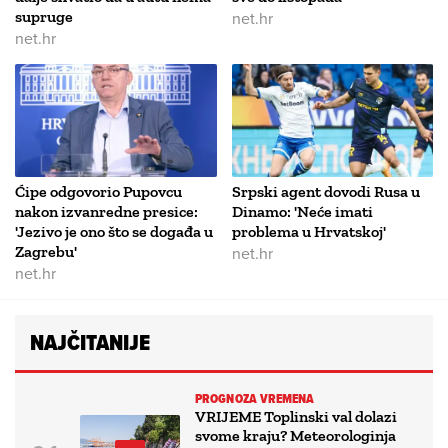
supruge
net.hr
net.hr
Ćipe odgovorio Pupovcu
Srpski agent dovodi Rusa u
nakon izvanredne presice:
Dinamo: 'Neće imati
'Jezivo je ono što se događa u
problema u Hrvatskoj'
Zagrebu'
net.hr
net.hr
NAJČITANIJE
PROGNOZA VREMENA
VRIJEME Toplinski val dolazi
svome kraju? Meteorologinja