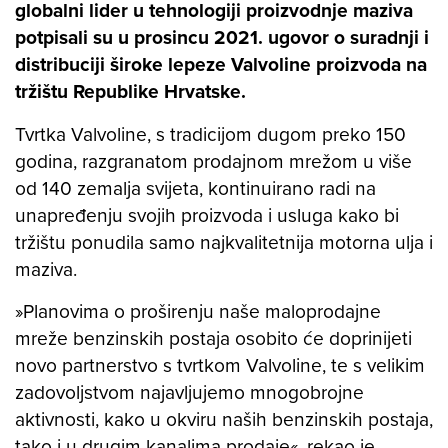
globalni lider u tehnologiji proizvodnje maziva
potpisali su u prosincu 2021. ugovor o suradnji i
distribuciji široke lepeze Valvoline proizvoda na
tržištu Republike Hrvatske.
Tvrtka Valvoline, s tradicijom dugom preko 150
godina, razgranatom prodajnom mrežom u više
od 140 zemalja svijeta, kontinuirano radi na
unapređenju svojih proizvoda i usluga kako bi
tržištu ponudila samo najkvalitetnija motorna ulja i
maziva.
»Planovima o proširenju naše maloprodajne
mreže benzinskih postaja osobito će doprinijeti
novo partnerstvo s tvrtkom Valvoline, te s velikim
zadovoljstvom najavljujemo mnogobrojne
aktivnosti, kako u okviru naših benzinskih postaja,
tako i u drugim kanalima prodaje«, rekao je