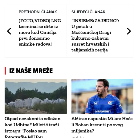
PRETHODNI ČLANAK
SLJEDEĆI ČLANAK
(FOTO, VIDEO) LNG
“INSIEME/ZAJEDNO”:
terminal se diže iz
U petak u
mora kod Omišlja,
Mošćeničkoj Dragi
prvi donosimo
kulturno-zabavni
snimke radova!
susret hrvatskih i
talijanskih regija
IZ NAŠE MREŽE
Otpad nezakonito odložen
Alžirac napustio Milan: Hoće
kod Udbine? Miletić traži
li Boban krenuti po svog
istragu: 'Poslao sam
miljenika?
fotografije MUP-u
net.hr