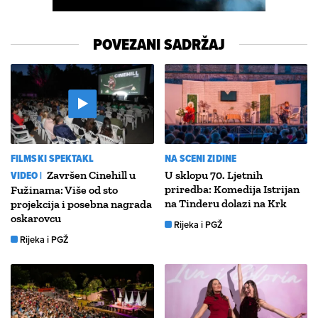
POVEZANI SADRŽAJ
FILMSKI SPEKTAKL
NA SCENI ZIDINE
VIDEO |
Završen Cinehill u
U sklopu 70. Ljetnih
priredba: Komedija Istrijan
Fužinama: Više od sto
na Tinderu dolazi na Krk
projekcija i posebna nagrada
oskarovcu
Rijeka i PGŽ
Rijeka i PGŽ