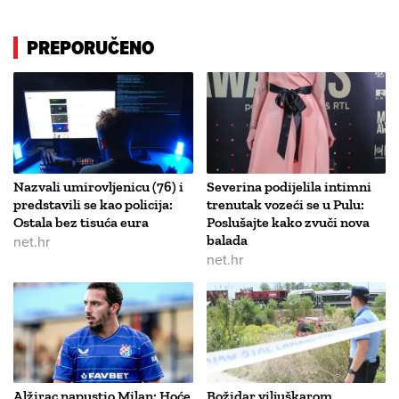
PREPORUČENO
Nazvali umirovljenicu (76) i
Severina podijelila intimni
predstavili se kao policija:
trenutak vozeći se u Pulu:
Ostala bez tisuća eura
Poslušajte kako zvuči nova
net.hr
balada
net.hr
Alžirac napustio Milan: Hoće
Božidar viljuškarom