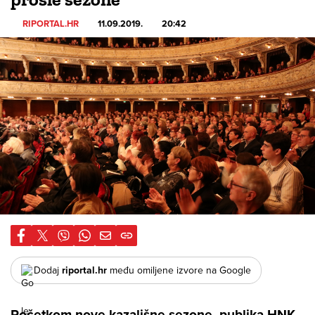
RIPORTAL.HR
11.09.2019.
20:42
Dodaj
riportal.hr
među omiljene izvore na Google
Početkom nove kazališne sezone, publika HNK