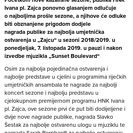
Ivana pl. Zajca ponovno glasanjem odlučuje
o
najboljima prošle sezone, a njihove će odluke
biti obznanjene prigodom dodjele
nagrada
publike za najbolja umjetnička
ostvarenja u „Zajcu“ u sezoni 2018/2019. u
ponedjeljak, 7.
listopada 2019. u pauzi i nakon
izvedbe mjuzikla „Sunset Boulevard“
Osim za najbolja pojedinačna ostvarenja i
najbolje predstave u cjelini u programima riječkih
umjetničkih ansambala te nagrade za najbolji
koncert sezone i najbolju predstavu u
cjelokupnom premijernom programu HNK Ivana
pl. Zajca, ove sezone prvi će put biti dodijeljene i
dvije nove nagrade publike, nagrada Slavko
Šestak za najbolje ostvarenu ulogu u mjuziklu te
nagrada Sarah Bernhardt za najbolje ostvarenje