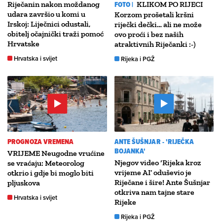
Riječanin nakon moždanog
FOTO |
KLIKOM PO RIJECI
udara završio u komi u
Korzom prošetali kršni
Irskoj: Liječnici odustali,
riječki dečki… ali ne može
obitelj očajnički traži pomoć
ovo proći i bez naših
Hrvatske
atraktivnih Riječanki :-)
Hrvatska i svijet
Rijeka i PGŽ
PROGNOZA VREMENA
ANTE ŠUŠNJAR - 'RIJEČKA
BOJANKA'
VRIJEME Neugodne vrućine
Njegov video ‘Rijeka kroz
se vraćaju: Meteorolog
vrijeme AI’ oduševio je
otkrio i gdje bi moglo biti
Riječane i šire! Ante Šušnjar
pljuskova
otkriva nam tajne stare
Hrvatska i svijet
Rijeke
Rijeka i PGŽ