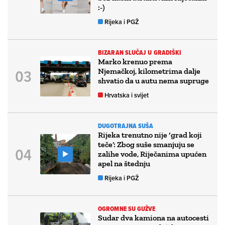
:-)
Rijeka i PGŽ
BIZARAN SLUČAJ U GRADIŠKI
Marko krenuo prema
Njemačkoj, kilometrima dalje
shvatio da u autu nema supruge
Hrvatska i svijet
DUGOTRAJNA SUŠA
Rijeka trenutno nije ‘grad koji
teče’: Zbog suše smanjuju se
zalihe vode, Riječanima upućen
apel na štednju
Rijeka i PGŽ
OGROMNE SU GUŽVE
Sudar dva kamiona na autocesti