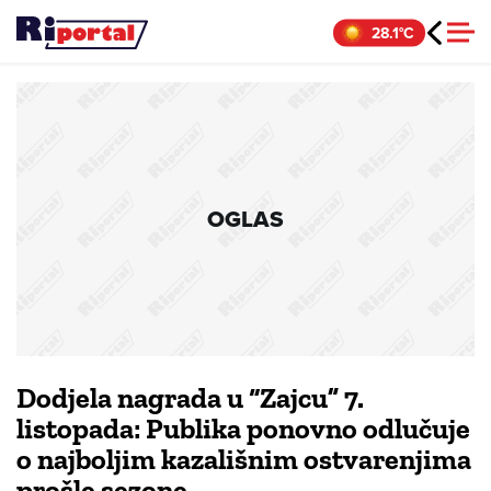
Skip
28.1°C
to
content
OGLAS
Dodjela nagrada u “Zajcu” 7.
listopada: Publika ponovno odlučuje
o najboljim kazališnim ostvarenjima
prošle sezone