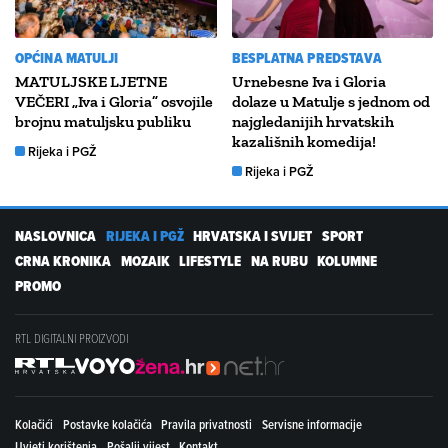
OPĆINA MATULJI
BESPLATNA PREDSTAVA
MATULJSKE LJETNE
Urnebesne Iva i Gloria
VEČERI „Iva i Gloria” osvojile
dolaze u Matulje s jednom od
brojnu matuljsku publiku
najgledanijih hrvatskih
kazališnih komedija!
Rijeka i PGŽ
Rijeka i PGŽ
NASLOVNICA
RIJEKA I PGŽ
HRVATSKA I SVIJET
SPORT
CRNA KRONIKA
MOZAIK
LIFESTYLE
NA RUBU
KOLUMNE
PROMO
RTL DIGITALNI PROIZVODI
Kolačići
Postavke kolačića
Pravila privatnosti
Servisne informacije
Uvjeti korištenja
Pošalji vijest
Kontakt