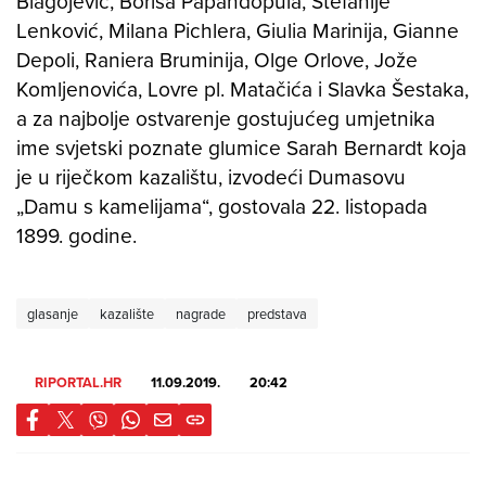
Blagojević, Borisa Papandopula, Štefanije
Lenković, Milana Pichlera, Giulia Marinija, Gianne
Depoli, Raniera Bruminija, Olge Orlove, Jože
Komljenovića, Lovre pl. Matačića i Slavka Šestaka,
a za najbolje ostvarenje gostujućeg umjetnika
ime svjetski poznate glumice Sarah Bernardt koja
je u riječkom kazalištu, izvodeći Dumasovu
„Damu s kamelijama“, gostovala 22. listopada
1899. godine.
glasanje
kazalište
nagrade
predstava
RIPORTAL.HR
11.09.2019.
20:42