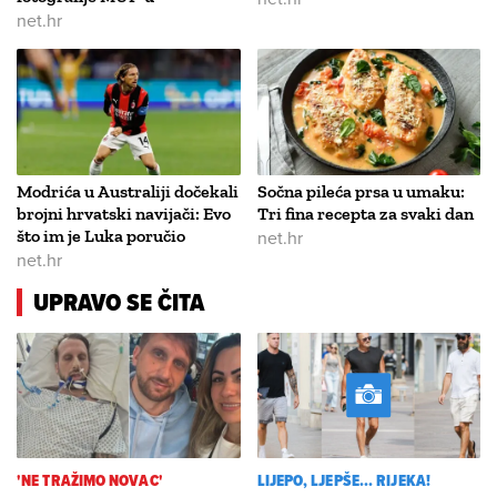
net.hr
Modrića u Australiji dočekali
Sočna pileća prsa u umaku:
brojni hrvatski navijači: Evo
Tri fina recepta za svaki dan
što im je Luka poručio
net.hr
net.hr
UPRAVO SE ČITA
'NE TRAŽIMO NOVAC'
LIJEPO, LJEPŠE... RIJEKA!