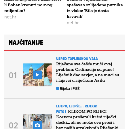
li Boban krenuti po svog
spašavao ozlijeđene putnike
miljenika?
iz vlaka: 'Bilo je dosta
net.hr
krvavih'
net.hr
NAJČITANIJE
USRED TOPLINSKOG VALA
Riječane sve češće muči ovaj
problem: Ordinacije su pune!
Liječnik dao savjet, a na muci su
i lajavci u riječkom Azilu
Rijeka i PGŽ
LIJEPO, LJEPŠE... RIJEKA!
KLIKOM PO RIJECI
FOTO |
Korzom prošetali kršni riječki
dečki… ali ne može ovo proći i
bez naših atraktivnih Riječanki