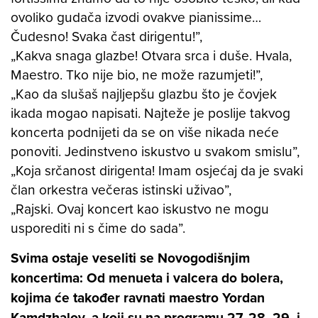
ovoliko gudača izvodi ovakve pianissime…
Čudesno! Svaka čast dirigentu!”,
„Kakva snaga glazbe! Otvara srca i duše. Hvala,
Maestro. Tko nije bio, ne može razumjeti!”,
„Kao da slušaš najljepšu glazbu što je čovjek
ikada mogao napisati. Najteže je poslije takvog
koncerta podnijeti da se on više nikada neće
ponoviti. Jedinstveno iskustvo u svakom smislu”,
„Koja srčanost dirigenta! Imam osjećaj da je svaki
član orkestra večeras istinski uživao”,
„Rajski. Ovaj koncert kao iskustvo ne mogu
usporediti ni s čime do sada”.
Svima ostaje veseliti se Novogodišnjim
koncertima: Od menueta i valcera do bolera,
kojima će također ravnati maestro Yordan
Kamdzhalov, a koji su na programu 27, 28, 29. i