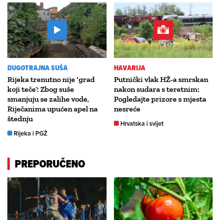
DUGOTRAJNA SUŠA
HAVARIJA
Rijeka trenutno nije ‘grad
Putnički vlak HŽ-a smrskan
koji teče’: Zbog suše
nakon sudara s teretnim:
smanjuju se zalihe vode,
Pogledajte prizore s mjesta
Riječanima upućen apel na
nesreće
štednju
Hrvatska i svijet
Rijeka i PGŽ
PREPORUČENO