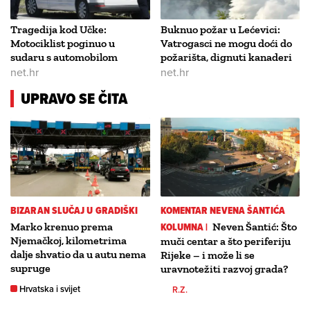
Tragedija kod Učke:
Buknuo požar u Lećevici:
Motociklist poginuo u
Vatrogasci ne mogu doći do
sudaru s automobilom
požarišta, dignuti kanaderi
net.hr
net.hr
UPRAVO SE ČITA
BIZARAN SLUČAJ U GRADIŠKI
KOMENTAR NEVENA ŠANTIĆA
Marko krenuo prema
KOLUMNA |
Neven Šantić: Što
Njemačkoj, kilometrima
muči centar a što periferiju
dalje shvatio da u autu nema
Rijeke – i može li se
supruge
uravnotežiti razvoj grada?
Hrvatska i svijet
R.Z.