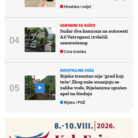
Hrvatska i svijet
OGROMNE SU GUŽVE
Sudar dva kamiona na autocesti
A1! Vatrogasci izvlačili
unesrećenog
Crna kronika
DUGOTRAJNA SUŠA
Rijeka trenutno nije ‘grad koji
teče’: Zbog suše smanjuju se
zalihe vode, Riječanima upućen
apel na štednju
Rijeka i PGŽ