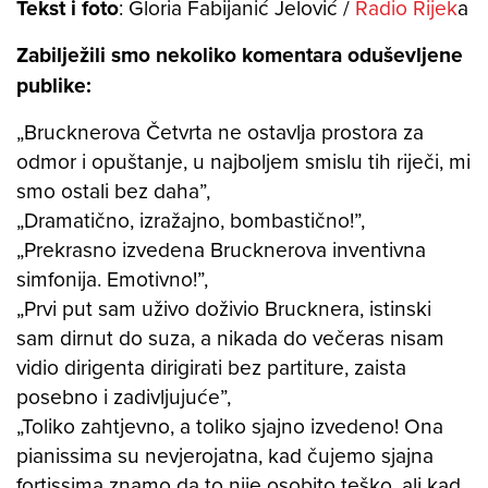
Tekst i foto
: Gloria Fabijanić Jelović /
Radio Rijek
a
Zabilježili smo nekoliko komentara oduševljene
publike:
„Brucknerova Četvrta ne ostavlja prostora za
odmor i opuštanje, u najboljem smislu tih riječi, mi
smo ostali bez daha”,
„Dramatično, izražajno, bombastično!”,
„Prekrasno izvedena Brucknerova inventivna
simfonija. Emotivno!”,
„Prvi put sam uživo doživio Brucknera, istinski
sam dirnut do suza, a nikada do večeras nisam
vidio dirigenta dirigirati bez partiture, zaista
posebno i zadivljujuće”,
„Toliko zahtjevno, a toliko sjajno izvedeno! Ona
pianissima su nevjerojatna, kad čujemo sjajna
fortissima znamo da to nije osobito teško, ali kad