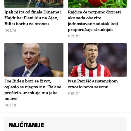
Ipak ništa od finala Dinama i
Rajčice će potpuno dozreti
Hajduka: Plavi idu na Ajax,
ako sada obavite
Bili u borbu za broncu
jednostavan zadatak koji
net.hr
preporučuje stručnjak
net.hr
Joe Biden bori se život,
Ivan Perišić asistencijom
oglasio se njegov sin: 'Rak se
otvorio novu sezonu
proširio, uzrokuje mu jake
net.hr
bolove'
net.hr
NAJČITANIJE