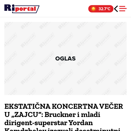
Skip
32.7°C
to
content
OGLAS
EKSTATIČNA KONCERTNA VEČER
U „ZAJCU“: Bruckner i mladi
dirigent-superstar Yordan
Kamdzhalov izazvali desetminutni