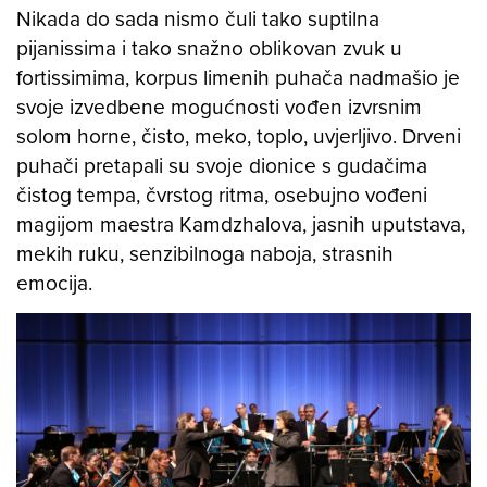
Nikada do sada nismo čuli tako suptilna
pijanissima i tako snažno oblikovan zvuk u
fortissimima, korpus limenih puhača nadmašio je
svoje izvedbene mogućnosti vođen izvrsnim
solom horne, čisto, meko, toplo, uvjerljivo. Drveni
puhači pretapali su svoje dionice s gudačima
čistog tempa, čvrstog ritma, osebujno vođeni
magijom maestra Kamdzhalova, jasnih uputstava,
mekih ruku, senzibilnoga naboja, strasnih
emocija.