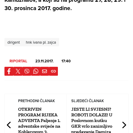
30. prosinca 2017. godine.
dirigent
hnk ivana pl. zajca
RIPORTAL
23.11.2017.
17:40
PRETHODNI ČLANAK
SLJEDEĆI ČLANAK
OTKRIVEN
JESTE LI SVJESNI?
PROGRAM RIJEKA
ROBOTI DOLAZE! U
ADVENTA Paljenje 1.
Poslovnom kutku
adventske svijeće na
GKR vrlo zanimljivo
Koblerovom 3.
predavanje Damira