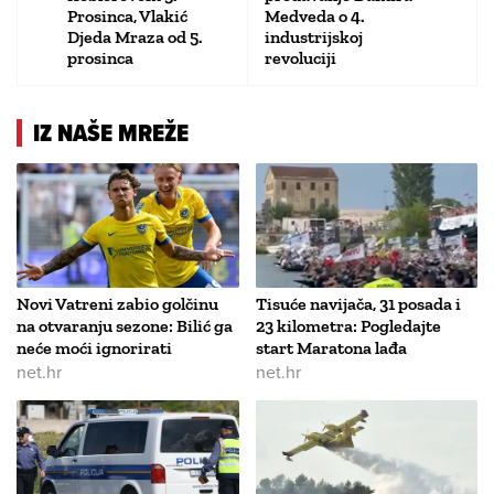
Prosinca, Vlakić
Medveda o 4.
Djeda Mraza od 5.
industrijskoj
prosinca
revoluciji
IZ NAŠE MREŽE
Novi Vatreni zabio golčinu
Tisuće navijača, 31 posada i
na otvaranju sezone: Bilić ga
23 kilometra: Pogledajte
neće moći ignorirati
start Maratona lađa
net.hr
net.hr