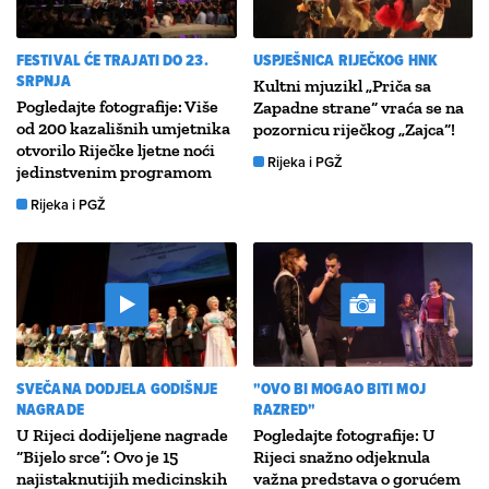
FESTIVAL ĆE TRAJATI DO 23.
USPJEŠNICA RIJEČKOG HNK
SRPNJA
Kultni mjuzikl „Priča sa
Pogledajte fotografije: Više
Zapadne strane“ vraća se na
od 200 kazališnih umjetnika
pozornicu riječkog „Zajca“!
otvorilo Riječke ljetne noći
Rijeka i PGŽ
jedinstvenim programom
Rijeka i PGŽ
SVEČANA DODJELA GODIŠNJE
"OVO BI MOGAO BITI MOJ
NAGRADE
RAZRED"
U Rijeci dodijeljene nagrade
Pogledajte fotografije: U
“Bijelo srce”: Ovo je 15
Rijeci snažno odjeknula
najistaknutijih medicinskih
važna predstava o gorućem