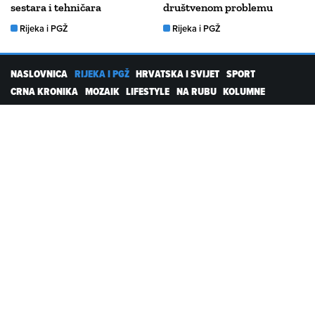
sestara i tehničara
društvenom problemu
Rijeka i PGŽ
Rijeka i PGŽ
NASLOVNICA
RIJEKA I PGŽ
HRVATSKA I SVIJET
SPORT
CRNA KRONIKA
MOZAIK
LIFESTYLE
NA RUBU
KOLUMNE
PROMO
RTL DIGITALNI PROIZVODI
Kolačići
Postavke kolačića
Pravila privatnosti
Servisne informacije
Uvjeti korištenja
Pošalji vijest
Kontakt
PARTNERSKI PORTALI
emedjimurje.net.hr
varazdinski.net.hr
sib.net.hr
kaportal.net.hr
ezadar.net.hr
dubrovackidnevnik.net.hr
nu.net.hr
likaclub.net.hr