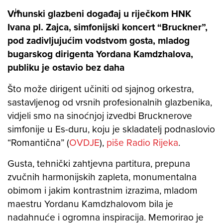
Vrhunski glazbeni događaj u riječkom HNK
Ivana pl. Zajca, simfonijski koncert “Bruckner”,
pod zadivljujućim vodstvom gosta, mladog
bugarskog dirigenta Yordana Kamdzhalova,
publiku je ostavio bez daha
Što može dirigent učiniti od sjajnog orkestra,
sastavljenog od vrsnih profesionalnih glazbenika,
vidjeli smo na sinoćnjoj izvedbi Brucknerove
simfonije u Es-duru, koju je skladatelj podnaslovio
“Romantična” (
OVDJE
),
piše Radio Rijeka
.
Gusta, tehnički zahtjevna partitura, prepuna
zvučnih harmonijskih zapleta, monumentalna
obimom i jakim kontrastnim izrazima, mladom
maestru Yordanu Kamdzhalovom bila je
nadahnuće i ogromna inspiracija. Memorirao je