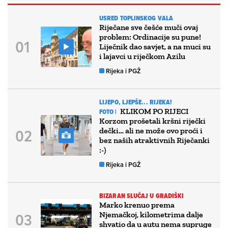
USRED TOPLINSKOG VALA
Riječane sve češće muči ovaj
problem: Ordinacije su pune!
Liječnik dao savjet, a na muci su
i lajavci u riječkom Azilu
Rijeka i PGŽ
LIJEPO, LJEPŠE... RIJEKA!
KLIKOM PO RIJECI
FOTO |
Korzom prošetali kršni riječki
dečki… ali ne može ovo proći i
bez naših atraktivnih Riječanki
:-)
Rijeka i PGŽ
BIZARAN SLUČAJ U GRADIŠKI
Marko krenuo prema
Njemačkoj, kilometrima dalje
shvatio da u autu nema supruge