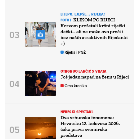
LIJEPO, LJEPŠE... RIJEKA!
KLIKOM PO RIJECI
FOTO |
Korzom prošetali kršni riječki
dečki… ali ne može ovo proći i
bez naših atraktivnih Riječanki
:-)
Rijeka i PGŽ
OTRGNUO LANČIĆ S VRATA
Još jedan napad na ženu u Rijeci
Crna kronika
NEBESKI SPEKTAKL
Dva vrhunska fenomena:
Hrvatsku 12. kolovoza 2026.
čeka prava svemirska
predstava