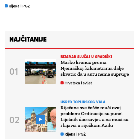
Rijeka i PGŽ
NAJČITANIJE
BIZARAN SLUČAJ U GRADIŠKI
Marko krenuo prema
Njemačkoj, kilometrima dalje
shvatio da u autu nema supruge
Hrvatska i svijet
USRED TOPLINSKOG VALA
Riječane sve češće muči ovaj
problem: Ordinacije su pune!
Liječnik dao savjet, a na muci su
i lajavci u riječkom Azilu
Rijeka i PGŽ