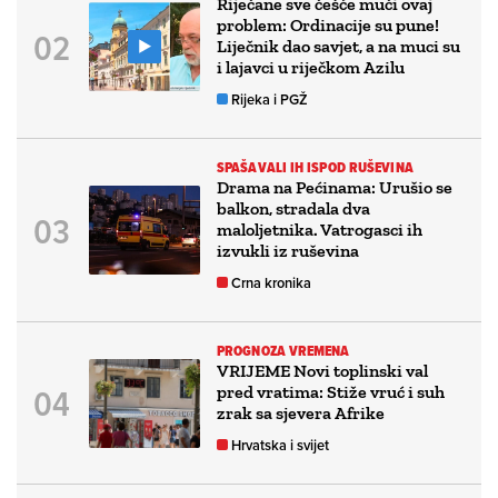
Riječane sve češće muči ovaj
problem: Ordinacije su pune!
Liječnik dao savjet, a na muci su
i lajavci u riječkom Azilu
Rijeka i PGŽ
SPAŠAVALI IH ISPOD RUŠEVINA
Drama na Pećinama: Urušio se
balkon, stradala dva
maloljetnika. Vatrogasci ih
izvukli iz ruševina
Crna kronika
PROGNOZA VREMENA
VRIJEME Novi toplinski val
pred vratima: Stiže vruć i suh
zrak sa sjevera Afrike
Hrvatska i svijet