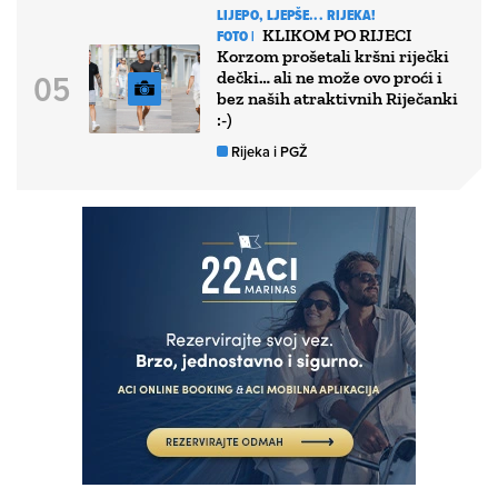
LIJEPO, LJEPŠE... RIJEKA!
KLIKOM PO RIJECI
FOTO |
Korzom prošetali kršni riječki
dečki… ali ne može ovo proći i
bez naših atraktivnih Riječanki
:-)
Rijeka i PGŽ