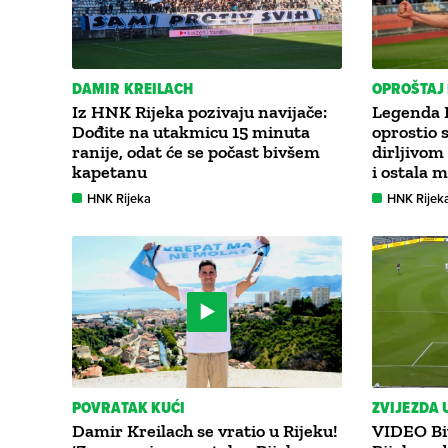
DAMIR KREILACH
OPROŠTAJ
Iz HNK Rijeka pozivaju navijače:
Legenda 
Dođite na utakmicu 15 minuta
oprostio 
ranije, odat će se počast bivšem
dirljivom
kapetanu
i ostala 
HNK Rijeka
HNK Rijek
POVRATAK KUĆI
ZVIJEZDA 
Damir Kreilach se vratio u Rijeku!
VIDEO Biv