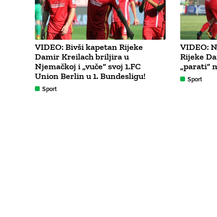
VIDEO: Bivši kapetan Rijeke
VIDEO: N
Damir Kreilach briljira u
Rijeke Da
Njemačkoj i „vuče“ svoj 1.FC
„parati“ 
Union Berlin u 1. Bundesligu!
Sport
Sport