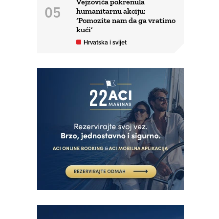
Vejzovića pokrenula
humanitarnu akciju:
‘Pomozite nam da ga vratimo
kući’
Hrvatska i svijet