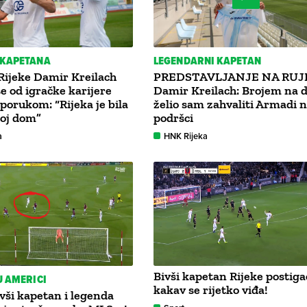
 KAPETANA
LEGENDARNI KAPETAN
Rijeke Damir Kreilach
PREDSTAVLJANJE NA RUJ
se od igračke karijere
Damir Kreilach: Brojem na 
 porukom: “Rijeka je bila
želio sam zahvaliti Armadi 
moj dom”
podršci
a
HNK Rijeka
Bivši kapetan Rijeke postiga
U AMERICI
kakav se rijetko viđa!
ši kapetan i legenda