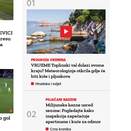
EVICI
dresu
na
PROGNOZA VREMENA
VRIJEME Toplinski val dolazi svome
kraju? Meteorologinja otkrila gdje će
biti kiše i pljuskova
Hrvatska i svijet
POJAČANI NADZOR
Milijunske kazne usred
sezone: Pogledajte kako
inspekcija zapečaćuje
o gol
apartmane i kuće za odmor
Crna kronika