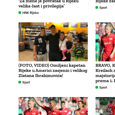
‘Za mene je povratak u Rijeku
Rijeke za
velika čast i privilegija’
Sport
HNK Rijeka
(FOTO, VIDEO) Omiljeni kapetan
BRAVO, 
Rijeke u Americi zasjenio i velikog
Kreilach
Zlatana Ibrahimovića!
majstorij
prema 1. 
Sport
Sport