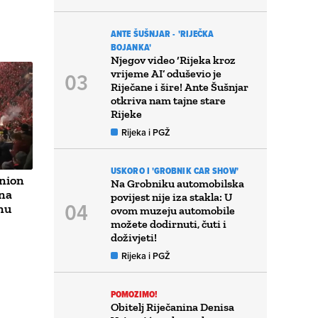
ANTE ŠUŠNJAR - 'RIJEČKA
BOJANKA'
Njegov video ‘Rijeka kroz
vrijeme AI’ oduševio je
Riječane i šire! Ante Šušnjar
otkriva nam tajne stare
Rijeke
Rijeka i PGŽ
USKORO I 'GROBNIK CAR SHOW'
nion
Na Grobniku automobilska
ana
povijest nije iza stakla: U
nu
ovom muzeju automobile
možete dodirnuti, čuti i
doživjeti!
Rijeka i PGŽ
POMOZIMO!
Obitelj Riječanina Denisa