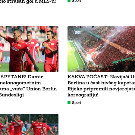
bio strašan gol u MLS-u!
Sport
KAPETANE! Damir
KAKVA POČAST! Navijači U
 malonogometnim
Berlina u čast bivšeg kapet
ama „vuče“ Union Berlin
Rijeke pripremili nevjerojat
Bundesligi
koreografiju!
Sport