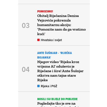
POMOZIMO!
Obitelj Riječanina Denisa
Vejzovića pokrenula
humanitarnu akciju:
‘Pomozite nam da ga vratimo
kući’
Hrvatska i svijet
ANTE ŠUŠNJAR - 'RIJEČKA
BOJANKA'
Njegov video ‘Rijeka kroz
vrijeme AI’ oduševio je
Riječane i šire! Ante Šušnjar
otkriva nam tajne stare
Rijeke
Rijeka i PGŽ
NOSILI SU BIJELE DO POBJEDE
Pogledajte tko je sve na