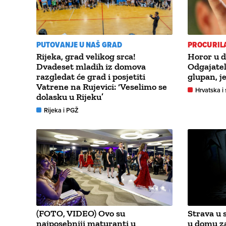
PUTOVANJE U NAŠ GRAD
PROCURIL
Rijeka, grad velikog srca!
Horor u d
Dvadeset mladih iz domova
Odgajatelj
razgledat će grad i posjetiti
glupan, j
Vatrene na Rujevici: ‘Veselimo se
Hrvatska i 
dolasku u Rijeku’
Rijeka i PGŽ
(FOTO, VIDEO) Ovo su
Strava u 
najposebniji maturanti u
u domu za