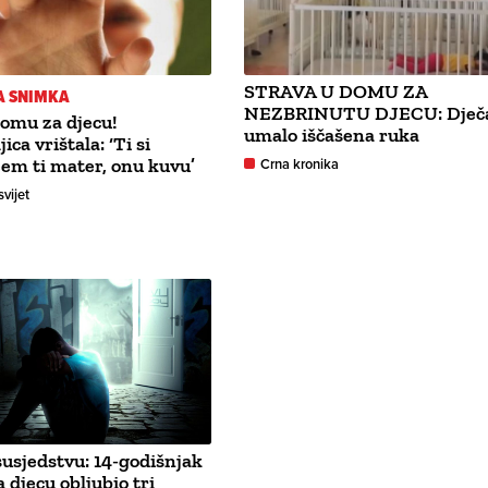
STRAVA U DOMU ZA
A SNIMKA
NEZBRINUTU DJECU: Dječ
omu za djecu!
umalo iščašena ruka
ica vrištala: ‘Ti si
eem ti mater, onu kuvu’
Crna kronika
svijet
susjedstvu: 14-godišnjak
 djecu obljubio tri