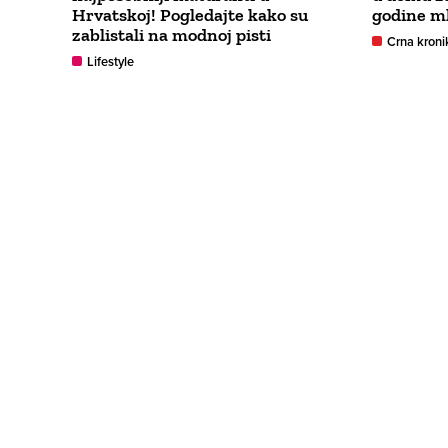
Hrvatskoj! Pogledajte kako su
godine m
zablistali na modnoj pisti
Crna kroni
Lifestyle