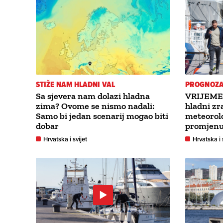
STIŽE NAM HLADNI VAL
PROGNOZA
Sa sjevera nam dolazi hladna
VRIJEME 
zima? Ovome se nismo nadali:
hladni zr
Samo bi jedan scenarij mogao biti
meteorol
dobar
promjen
Hrvatska i svijet
Hrvatska i 