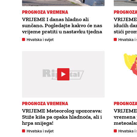
PROGNOZA VREMENA
PROGNOZA
VRIJEME I danas hladno ali
VRIJEME T
sunčano. Pogledajte kakvo će nas
idućih da
vrijeme pratiti u nastavku tjedna
stići pro
Hrvatska i svijet
Hrvatska i 
PROGNOZA VREMENA
PROGNOZA
VRIJEME Meteorolog upozorava:
VRIJEME
Stiže kiša pa opaka hladnoća, ali i
vremena 
hrpa snijega!
meteoala
Hrvatska i svijet
Hrvatska i 