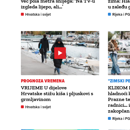
već pola metra snijega: ‘Na TV-u
zima: Hla
izgleda lijepo, ali…’
u zaleđu 
Hrvatska i svijet
Rijeka i P
PROGNOZA VREMENA
"ZIMSKI P
VRIJEME U dijelove
KLIKOM P
Hrvatske stižu kiša i pljuskovi s
hladnoći 
grmljavinom
Prazne te
radnici… 
Hrvatska i svijet
zakopčan 
Rijeka i P