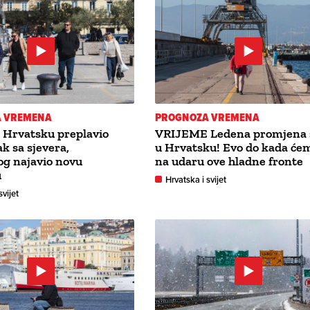
 VREMENA
PROGNOZA VREMENA
Hrvatsku preplavio
VRIJEME Ledena promjena s
ak sa sjevera,
u Hrvatsku! Evo do kada ćem
og najavio novu
na udaru ove hladne fronte
u
Hrvatska i svijet
svijet