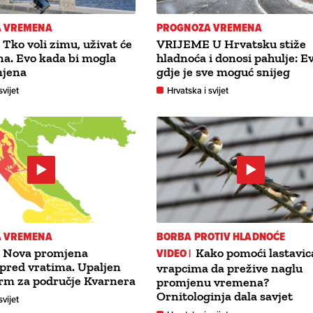
 VREMENA
PROGNOZA VREMENA
ko voli zimu, uživat će
VRIJEME U Hrvatsku stiže
na. Evo kada bi mogla
hladnoća i donosi pahulje: E
mjena
gdje je sve moguć snijeg
svijet
Hrvatska i svijet
 VREMENA
BORBA PROTIV HLADNOĆE
 Nova promjena
VIDEO |
Kako pomoći lastavic
pred vratima. Upaljen
vrapcima da prežive naglu
rm za područje Kvarnera
promjenu vremena?
Ornitologinja dala savjet
svijet