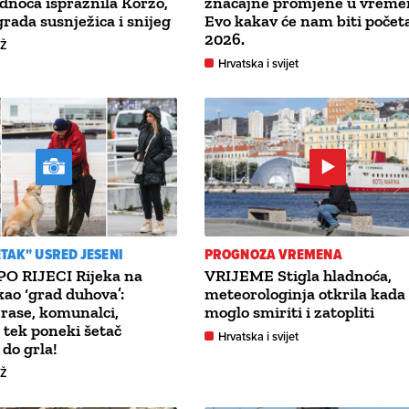
dnoća ispraznila Korzo,
značajne promjene u vreme
grada susnježica i snijeg
Evo kakav će nam biti počet
2026.
GŽ
Hrvatska i svijet
ETAK" USRED JESENI
PROGNOZA VREMENA
O RIJECI Rijeka na
VRIJEME Stigla hladnoća,
kao ‘grad duhova’:
meteorologinja otkrila kada 
rase, komunalci,
moglo smiriti i zatopliti
i tek poneki šetač
Hrvatska i svijet
do grla!
GŽ