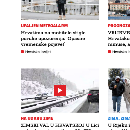
UPALJEN METEOALARM
PROGNOZA
Hrvatima na mobitele stigle
VRIJEME 
poruke upozorenja: ‘Opasne
Hrvatsko
vremenske pojave!’
minuse, a
Hrvatska i svijet
Hrvatska i 
NA UDARU ZIME
ZIMA, ZIMA.
ZIMSKI VAL U HRVATSKOJ U Lici
U Rijeku 