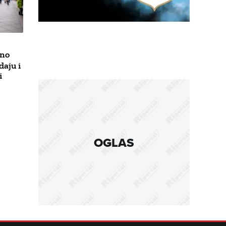
eno
aju i
i
OGLAS