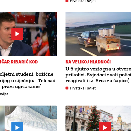
Hrvatska i svijet
IČAR RIBARIĆ KOD
NA VELIKOJ HLADNOĆI
U 6 ujutro vozio psa u otvor
oljetni studeni, božićne
prikolici. Svjedoci zvali polici
nijeg u siječnju: ‘ Tek sad
reagirali i iz ‘Srca za šapice’,
 pravi ugriz zime’
Hrvatska i svijet
svijet