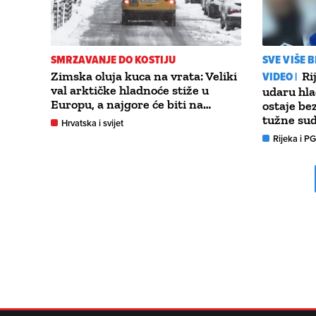
SMRZAVANJE DO KOSTIJU
SVE VIŠE 
Zimska oluja kuca na vrata: Veliki
VIDEO |
Ri
val arktičke hladnoće stiže u
udaru hla
Europu, a najgore će biti na…
ostaje be
tužne su
Hrvatska i svijet
Rijeka i P