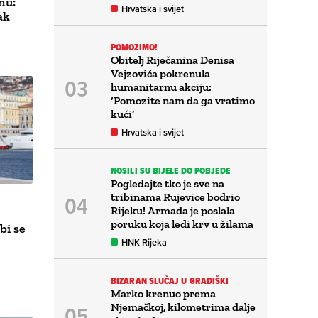
nu:
Hrvatska i svijet
ak
POMOZIMO!
Obitelj Riječanina Denisa
Vejzovića pokrenula
humanitarnu akciju:
‘Pomozite nam da ga vratimo
kući’
Hrvatska i svijet
NOSILI SU BIJELE DO POBJEDE
Pogledajte tko je sve na
tribinama Rujevice bodrio
Rijeku! Armada je poslala
poruku koja ledi krv u žilama
bi se
HNK Rijeka
BIZARAN SLUČAJ U GRADIŠKI
Marko krenuo prema
Njemačkoj, kilometrima dalje