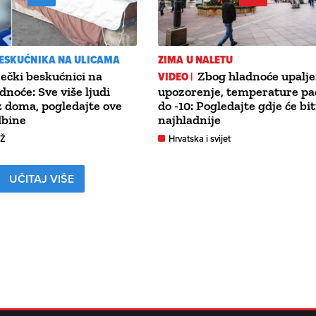
BESKUĆNIKA NA ULICAMA
ZIMA U NALETU
ječki beskućnici na
VIDEO |
Zbog hladnoće upalj
dnoće: Sve više ljudi
upozorenje, temperature pad
z doma, pogledajte ove
do -10: Pogledajte gdje će bit
dbine
najhladnije
GŽ
Hrvatska i svijet
UČITAJ VIŠE