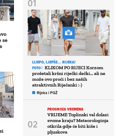
avo
e se
s
LIJEPO, LJEPŠE... RIJEKA!
KLIKOM PO RIJECI Korzom
FOTO |
prošetali kršni riječki dečki… ali ne
može ovo proći i bez naših
atraktivnih Riječanki :-)
Rijeka i PGŽ
PROGNOZA VREMENA
VRIJEME Toplinski val dolazi
svome kraju? Meteorologinja
otkrila gdje će biti kiše i
si
pljuskova