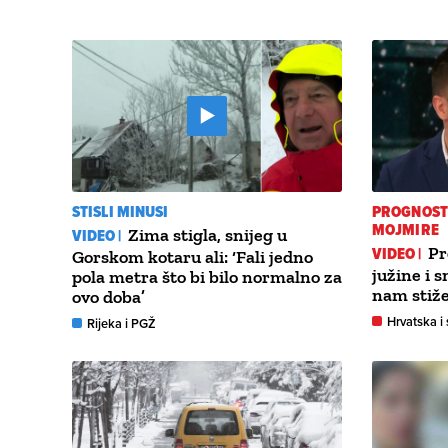
STISLI MINUSI
PROGNOST
MOJMIRE
VIDEO |
Zima stigla, snijeg u
VIDEO |
Pr
Gorskom kotaru ali: ‘Fali jedno
južine i s
pola metra što bi bilo normalno za
nam stiže
ovo doba’
Hrvatska i 
Rijeka i PGŽ