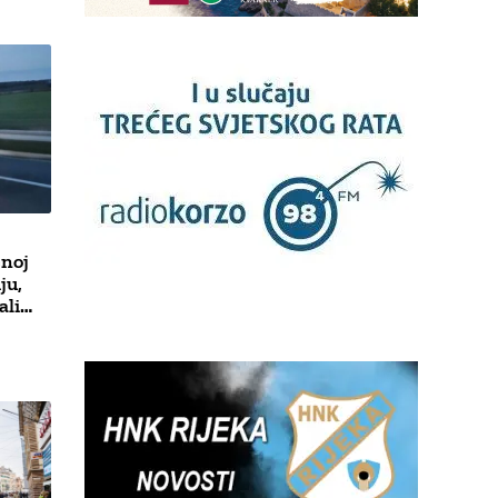
enoj
ju,
 ali…