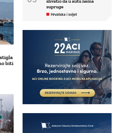
shvatio da u autu nema
supruge
Hrvatska i svijet
tigla
o biti