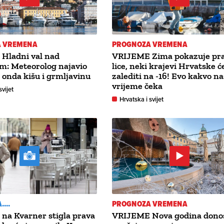
 VREMENA
PROGNOZA VREMENA
Hladni val nad
VRIJEME Zima pokazuje pr
m: Meteorolog najavio
lice, neki krajevi Hrvatske ć
 onda kišu i grmljavinu
zalediti na -16! Evo kakvo na
vrijeme čeka
svijet
Hrvatska i svijet
...
PROGNOZA VREMENA
i na Kvarner stigla prava
VRIJEME Nova godina dono