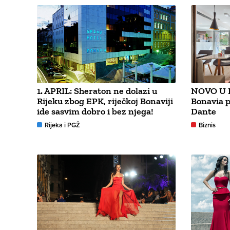
1. APRIL: Sheraton ne dolazi u
NOVO U R
Rijeku zbog EPK, riječkoj Bonaviji
Bonavia 
ide sasvim dobro i bez njega!
Dante
Rijeka i PGŽ
Biznis