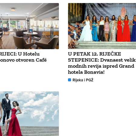
IJECI: U Hotelu
U PETAK 12. RIJEČKE
ponovo otvoren Café
STEPENICE: Dvanaest velik
modnih revija ispred Grand
hotela Bonavia!
Rijeka i PGŽ