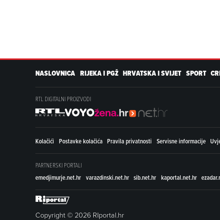
NASLOVNICA
RIJEKA I PGŽ
HRVATSKA I SVIJET
SPORT
CR
RTL DIGITALNI PROIZVODI
Kolačići
Postavke kolačića
Pravila privatnosti
Servisne informacije
Uvje
PARTNERSKI PORTALI
emedjimurje.net.hr
varazdinski.net.hr
sib.net.hr
kaportal.net.hr
ezadar.
Copyright © 2026 RIportal.hr