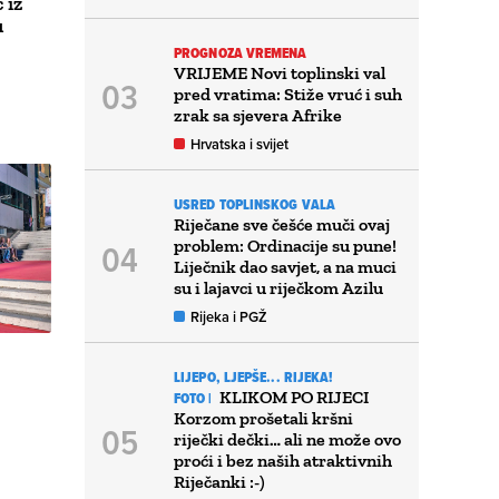
 iz
u
PROGNOZA VREMENA
VRIJEME Novi toplinski val
pred vratima: Stiže vruć i suh
zrak sa sjevera Afrike
Hrvatska i svijet
USRED TOPLINSKOG VALA
Riječane sve češće muči ovaj
problem: Ordinacije su pune!
Liječnik dao savjet, a na muci
su i lajavci u riječkom Azilu
Rijeka i PGŽ
LIJEPO, LJEPŠE... RIJEKA!
KLIKOM PO RIJECI
FOTO |
Korzom prošetali kršni
riječki dečki… ali ne može ovo
proći i bez naših atraktivnih
Riječanki :-)