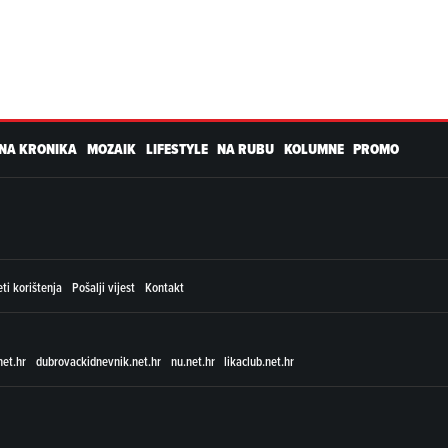
NA KRONIKA
MOZAIK
LIFESTYLE
NA RUBU
KOLUMNE
PROMO
ti korištenja
Pošalji vijest
Kontakt
net.hr
dubrovackidnevnik.net.hr
nu.net.hr
likaclub.net.hr