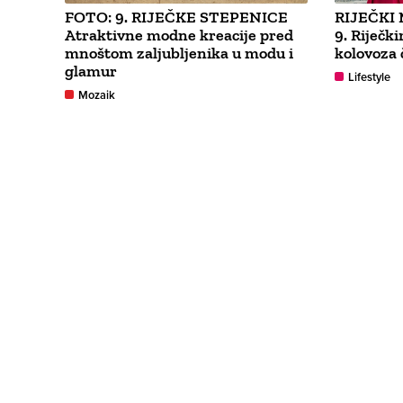
FOTO: 9. RIJEČKE STEPENICE
RIJEČKI
Atraktivne modne kreacije pred
9. Riječk
mnoštom zaljubljenika u modu i
kolovoza 
glamur
Lifestyle
Mozaik