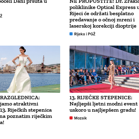
očeli Dani pršuta u
NE PROPUSTITE! Dr. Zrakić
poliklinike Optical Express 
Rijeci će održati besplatno
GŽ
predavanje o očnoj mreni i
laserskoj korekciji dioptrije
Rijeka i PGŽ
 RAZGLEDNICA:
13. RIJEČKE STEPENICE:
jamo atraktivni
Najljepši ljetni modni event
 13. Riječkih stepenica
uskoro u najljepšem gradu!
na poznatim riječkim
Mozaik
a!