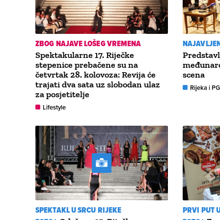
ZBOG NAJAVE LOŠEG VREMENA
NAJAVLJEN
Spektakularne 17. Riječke
Predstavl
stepenice prebačene su na
međunaro
četvrtak 28. kolovoza: Revija će
scena
trajati dva sata uz slobodan ulaz
Rijeka i P
za posjetitelje
Lifestyle
SPEKTAKL U SRCU RIJEKE
PRVI PUT U