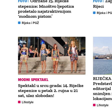
FOTO |
Održane 15. Riječke
FOTO |
Zap
stepenice: Mnoštvo ljepotica
Rijeci
prošetalo najatraktivnijom
Rijeka i P
‘modnom pistom’
Rijeka i PGŽ
RIJEČKA
MODNI SPEKTAKL
Predstavl
Spektakl u srcu grada: 14. Riječke
editorijal
stepenice u petak 2. rujna u 21
snimljen 
sat, ulaz slobodan!
lokacijam
Lifestyle
Lifestyle