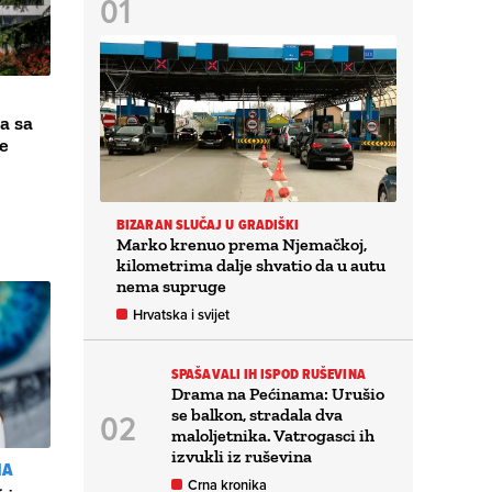
a sa
e
BIZARAN SLUČAJ U GRADIŠKI
Marko krenuo prema Njemačkoj,
kilometrima dalje shvatio da u autu
nema supruge
Hrvatska i svijet
SPAŠAVALI IH ISPOD RUŠEVINA
Drama na Pećinama: Urušio
se balkon, stradala dva
maloljetnika. Vatrogasci ih
izvukli iz ruševina
IA
Crna kronika