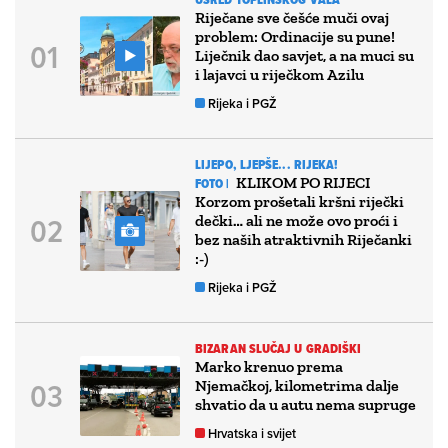
Riječane sve češće muči ovaj
problem: Ordinacije su pune!
Liječnik dao savjet, a na muci su
i lajavci u riječkom Azilu
Rijeka i PGŽ
LIJEPO, LJEPŠE... RIJEKA!
KLIKOM PO RIJECI
FOTO |
Korzom prošetali kršni riječki
dečki… ali ne može ovo proći i
bez naših atraktivnih Riječanki
:-)
Rijeka i PGŽ
BIZARAN SLUČAJ U GRADIŠKI
Marko krenuo prema
Njemačkoj, kilometrima dalje
shvatio da u autu nema supruge
Hrvatska i svijet