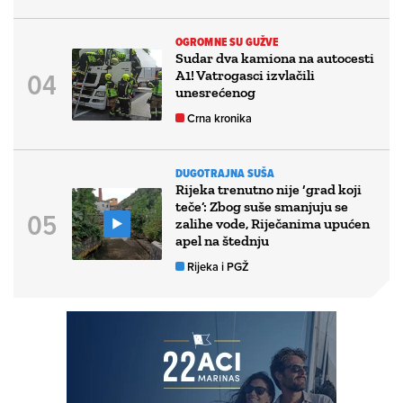
OGROMNE SU GUŽVE
Sudar dva kamiona na autocesti
A1! Vatrogasci izvlačili
unesrećenog
Crna kronika
DUGOTRAJNA SUŠA
Rijeka trenutno nije ‘grad koji
teče’: Zbog suše smanjuju se
zalihe vode, Riječanima upućen
apel na štednju
Rijeka i PGŽ