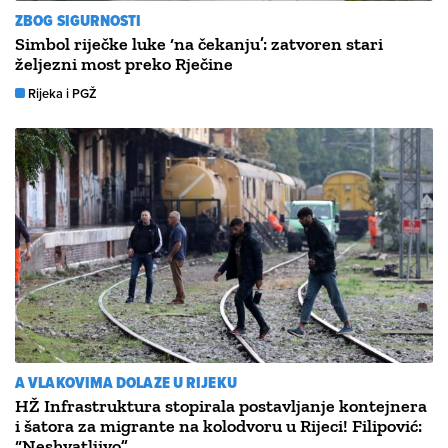
ZBOG SIGURNOSTI
Simbol riječke luke ‘na čekanju’: zatvoren stari
željezni most preko Rječine
Rijeka i PGŽ
A VLAKOVIMA DOLAZE U RIJEKU
HŽ Infrastruktura stopirala postavljanje kontejnera
i šatora za migrante na kolodvoru u Rijeci! Filipović:
“Neshvatljivo”