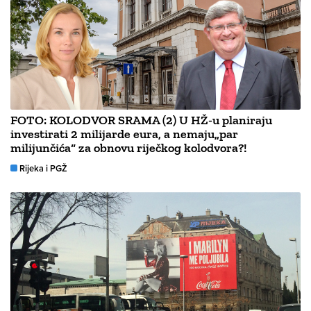
FOTO: KOLODVOR SRAMA (2) U HŽ-u planiraju
investirati 2 milijarde eura, a nemaju„par
milijunčića“ za obnovu riječkog kolodvora?!
Rijeka i PGŽ