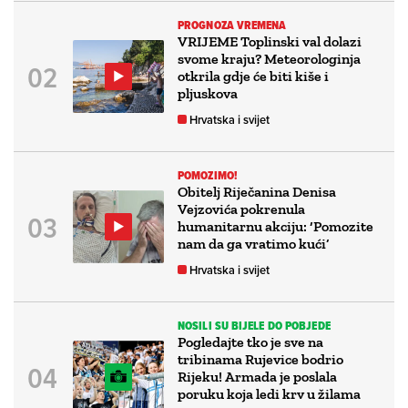
PROGNOZA VREMENA
VRIJEME Toplinski val dolazi
svome kraju? Meteorologinja
otkrila gdje će biti kiše i
pljuskova
Hrvatska i svijet
POMOZIMO!
Obitelj Riječanina Denisa
Vejzovića pokrenula
humanitarnu akciju: ‘Pomozite
nam da ga vratimo kući’
Hrvatska i svijet
NOSILI SU BIJELE DO POBJEDE
Pogledajte tko je sve na
tribinama Rujevice bodrio
Rijeku! Armada je poslala
poruku koja ledi krv u žilama