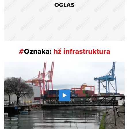
OGLAS
#
Oznaka:
hž infrastruktura