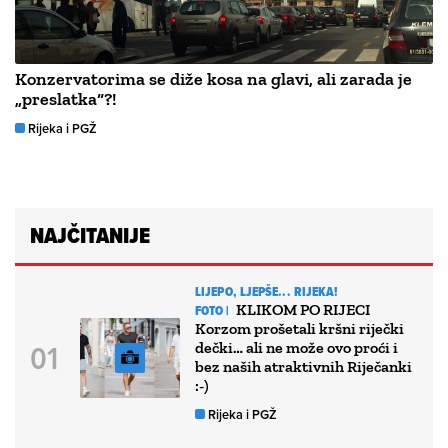
Konzervatorima se diže kosa na glavi, ali zarada je
„preslatka“?!
Rijeka i PGŽ
NAJČITANIJE
LIJEPO, LJEPŠE... RIJEKA!
KLIKOM PO RIJECI
FOTO |
Korzom prošetali kršni riječki
dečki… ali ne može ovo proći i
bez naših atraktivnih Riječanki
:-)
Rijeka i PGŽ