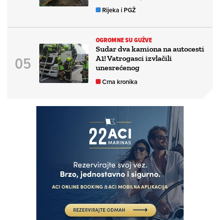
Rijeka i PGŽ
OGROMNE SU GUŽVE
Sudar dva kamiona na autocesti
A1! Vatrogasci izvlačili
unesrećenog
Crna kronika