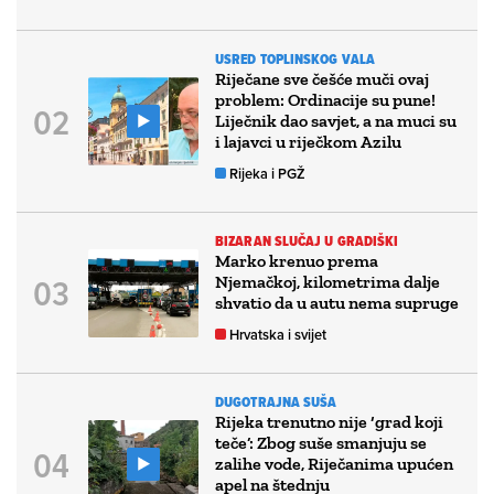
USRED TOPLINSKOG VALA
Riječane sve češće muči ovaj
problem: Ordinacije su pune!
Liječnik dao savjet, a na muci su
i lajavci u riječkom Azilu
Rijeka i PGŽ
BIZARAN SLUČAJ U GRADIŠKI
Marko krenuo prema
Njemačkoj, kilometrima dalje
shvatio da u autu nema supruge
Hrvatska i svijet
DUGOTRAJNA SUŠA
Rijeka trenutno nije ‘grad koji
teče’: Zbog suše smanjuju se
zalihe vode, Riječanima upućen
apel na štednju