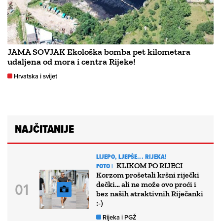
JAMA SOVJAK Ekološka bomba pet kilometara
udaljena od mora i centra Rijeke!
Hrvatska i svijet
NAJČITANIJE
LIJEPO, LJEPŠE... RIJEKA!
KLIKOM PO RIJECI
FOTO |
Korzom prošetali kršni riječki
dečki… ali ne može ovo proći i
bez naših atraktivnih Riječanki
:-)
Rijeka i PGŽ