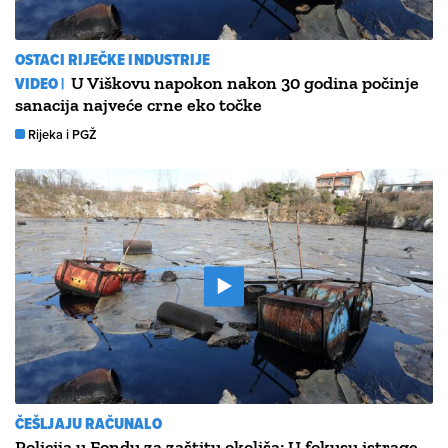
OSTACI RIJEČKE INDUSTRIJE
VIDEO |
U Viškovu napokon nakon 30 godina počinje
sanacija najveće crne eko točke
Rijeka i PGŽ
ČEŠLJAJU RAČUNALO
Policija u Fondu za zaštitu okoliša; U fokusu istrage