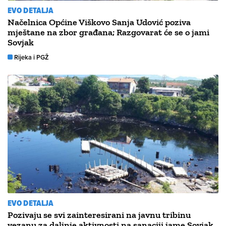
EVO DETALJA
Načelnica Općine Viškovo Sanja Udović poziva
mještane na zbor građana; Razgovarat će se o jami
Sovjak
Rijeka i PGŽ
EVO DETALJA
Pozivaju se svi zainteresirani na javnu tribinu
vezanu za daljnje aktivnosti na sanaciji jame Sovjak