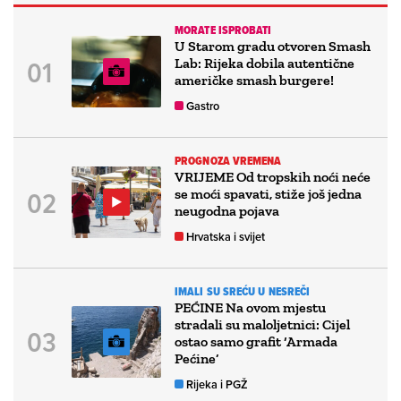
MORATE ISPROBATI
U Starom gradu otvoren Smash
Lab: Rijeka dobila autentične
američke smash burgere!
Gastro
PROGNOZA VREMENA
VRIJEME Od tropskih noći neće
se moći spavati, stiže još jedna
neugodna pojava
Hrvatska i svijet
IMALI SU SREĆU U NESREČI
PEĆINE Na ovom mjestu
stradali su maloljetnici: Cijel
ostao samo grafit ‘Armada
Pećine’
Rijeka i PGŽ