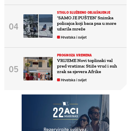
STIGLO SLUŽBENO OBJAŠNJENJE
‘SAMO JE PUŠTEN’ Snimka
policajca koji baca psa u more
užarila mreže
Hrvatska i svijet
PROGNOZA VREMENA
VRIJEME Novi toplinski val
pred vratima: Stiže vruć i suh
zrak sa sjevera Afrike
Hrvatska i svijet