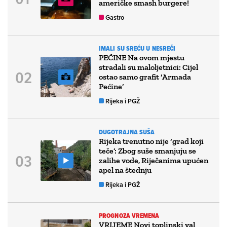
američke smash burgere!
Gastro
IMALI SU SREĆU U NESREČI
PEĆINE Na ovom mjestu
stradali su maloljetnici: Cijel
ostao samo grafit ‘Armada
Pećine’
Rijeka i PGŽ
DUGOTRAJNA SUŠA
Rijeka trenutno nije ‘grad koji
teče’: Zbog suše smanjuju se
zalihe vode, Riječanima upućen
apel na štednju
Rijeka i PGŽ
PROGNOZA VREMENA
VRIJEME Novi toplinski val