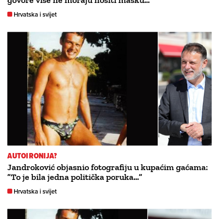
govore više ne moraju nositi masku…”
Hrvatska i svijet
AUTOIRONIJA?
Jandroković objasnio fotografiju u kupaćim gaćama:
”To je bila jedna politička poruka…”
Hrvatska i svijet