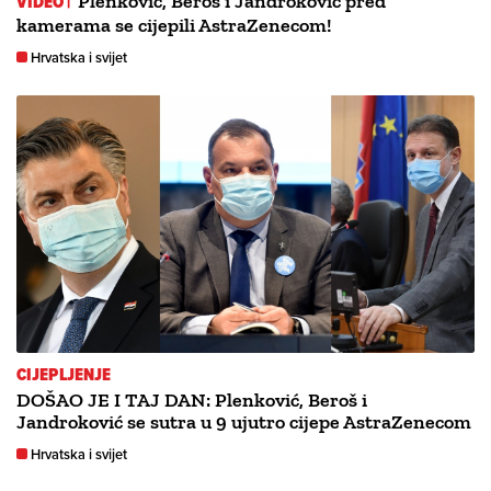
VIDEO |
Plenković, Beroš i Jandroković pred
kamerama se cijepili AstraZenecom!
Hrvatska i svijet
CIJEPLJENJE
DOŠAO JE I TAJ DAN: Plenković, Beroš i
Jandroković se sutra u 9 ujutro cijepe AstraZenecom
Hrvatska i svijet