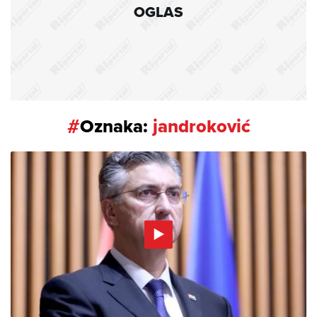
OGLAS
#
Oznaka:
jandroković