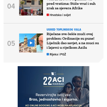
pred vratima: Stiže vruć i suh
zrak sa sjevera Afrike
Hrvatska i svijet
USRED TOPLINSKOG VALA
Riječane sve češće muči ovaj
problem: Ordinacije su pune!
Liječnik dao savjet, a na muci su
i lajavci u riječkom Azilu
Rijeka i PGŽ