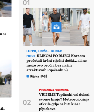
u u
LIJEPO, LJEPŠE... RIJEKA!
KLIKOM PO RIJECI Korzom
FOTO |
prošetali kršni riječki dečki… ali ne
može ovo proći i bez naših
atraktivnih Riječanki :-)
Rijeka i PGŽ
PROGNOZA VREMENA
VRIJEME Toplinski val dolazi
svome kraju? Meteorologinja
otkrila gdje će biti kiše i
nih
pljuskova