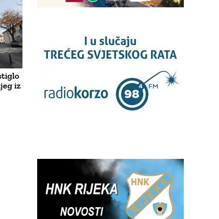
tiglo
jeg iz