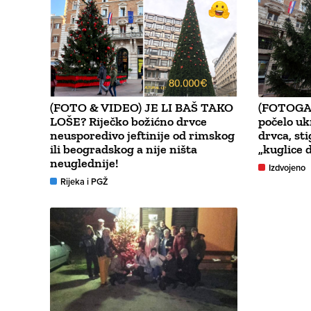
(FOTO & VIDEO) JE LI BAŠ TAKO
(FOTOGA
LOŠE? Riječko božićno drvce
počelo uk
neusporedivo jeftinije od rimskog
drvca, st
ili beogradskog a nije ništa
„kuglice 
neuglednije!
Izdvojeno
Rijeka i PGŽ