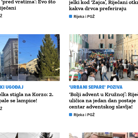
 ‘pred vratima’: Evo što
jelki kod ‘Zajca’, Riječani otkr
iječani
kakva drvca preferiraju
GŽ
Rijeka i PGŽ
KI UGOĐAJ
'URBANI SEPARE' POZIVA
lka stigla na Korzo: 2.
‘Bolji advent u Kružnoj’: Rij
pale se lampice!
uličica na jedan dan postaje
centar adventskog slavlja!
GŽ
Rijeka i PGŽ