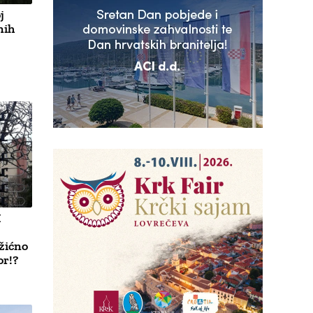
j
nih
H
žićno
or!?