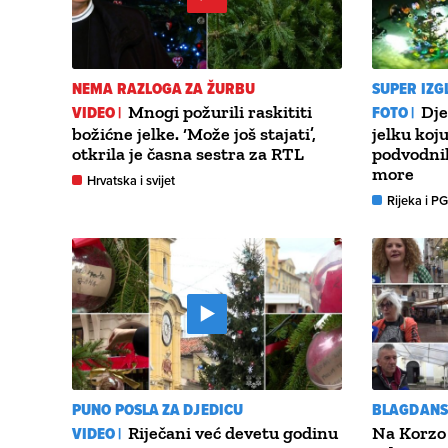
NEMA RAZLOGA ZA ŽURBU
SUPER IZG
VIDEO |
Mnogi požurili raskititi
FOTO |
Dje
božićne jelke. ‘Može još stajati’,
jelku koj
otkrila je časna sestra za RTL
podvodnih
more
Hrvatska i svijet
Rijeka i P
PUNO POSLA ZA DJEDICU
BLAGDANS
VIDEO |
Riječani već devetu godinu
Na Korzo 