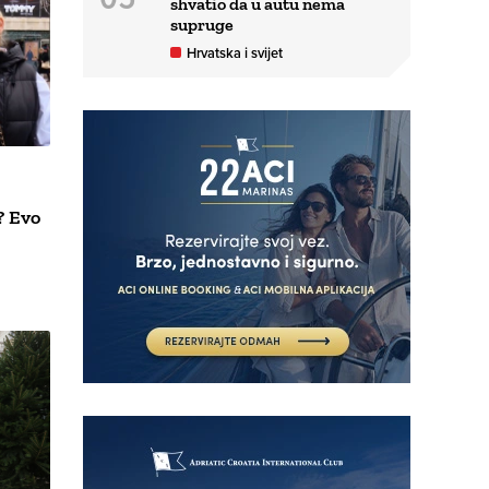
shvatio da u autu nema
supruge
Hrvatska i svijet
? Evo