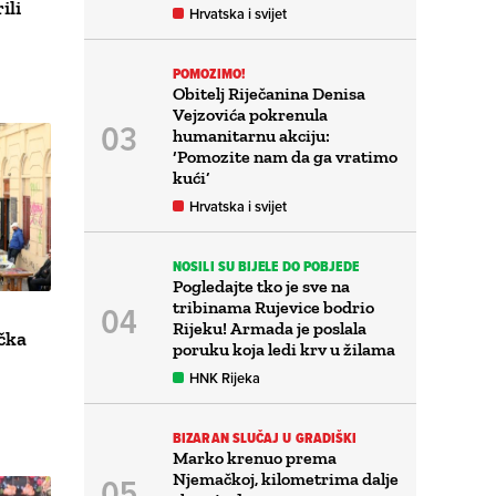
ili
Hrvatska i svijet
POMOZIMO!
Obitelj Riječanina Denisa
Vejzovića pokrenula
humanitarnu akciju:
‘Pomozite nam da ga vratimo
kući’
Hrvatska i svijet
NOSILI SU BIJELE DO POBJEDE
Pogledajte tko je sve na
tribinama Rujevice bodrio
Rijeku! Armada je poslala
ečka
poruku koja ledi krv u žilama
HNK Rijeka
BIZARAN SLUČAJ U GRADIŠKI
Marko krenuo prema
Njemačkoj, kilometrima dalje