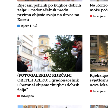
Riječani pohrlili po kuglice dobrih
Na Korzo 
želja! Gradonačelnik među
može poče
prvima objesio svoju na drvce na
Izdvojeno
Korzu
Rijeka i PGŽ
(FOTOGALERIJA) RIJEČANI
Rijeka ip
OKITILI JELKU: I gradonačelnik
svjetlosnu
Obersnel objesio “kuglicu dobrih
nove loka
želja”
Izdvojeno
Izdvojeno