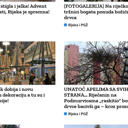
stigla i jelka! Advent
(FOTOGALERIJA) Na riječko
ti, Rijeka je spremna!
tržnici bogata ponuda božić
drvca
Rijeka i PGŽ
ak dobija i novu
UNATOČ APELIMA SA SVI
 dekoraciju a tu su i
STRANA… Riječanin na
cije!
Podmurvicama „raskitio“ bo
drvce bacivši ga – kroz proz
Rijeka i PGŽ