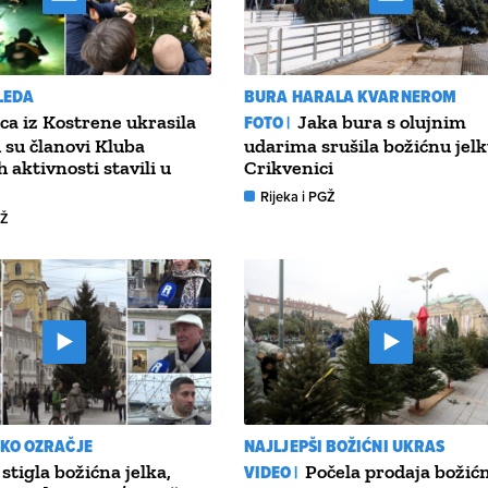
LEDA
BURA HARALA KVARNEROM
ca iz Kostrene ukrasila
FOTO |
Jaka bura s olujnim
u su članovi Kluba
udarima srušila božićnu jelk
 aktivnosti stavili u
Crikvenici
Rijeka i PGŽ
GŽ
KO OZRAČJE
NAJLJEPŠI BOŽIĆNI UKRAS
stigla božićna jelka,
VIDEO |
Počela prodaja božić