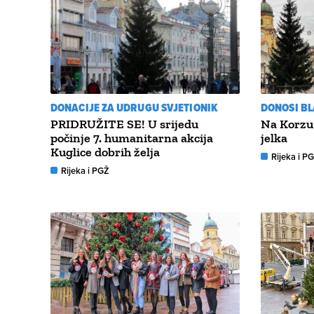
DONACIJE ZA UDRUGU SVJETIONIK
DONOSI B
PRIDRUŽITE SE! U srijedu
Na Korzu 
počinje 7. humanitarna akcija
jelka
Kuglice dobrih želja
Rijeka i P
Rijeka i PGŽ