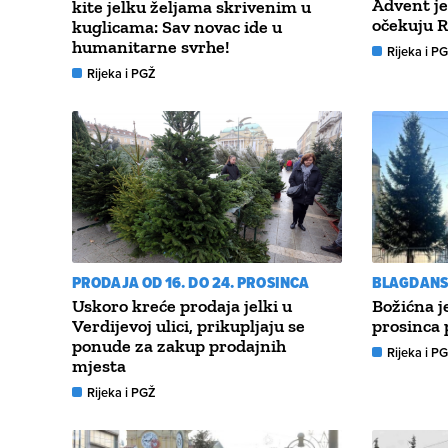
Advent je
kite jelku željama skrivenim u
očekuju R
kuglicama: Sav novac ide u
humanitarne svrhe!
Rijeka i P
Rijeka i PGŽ
PRODAJA OD 16. DO 24. PROSINCA
BLAGDANS
Uskoro kreće prodaja jelki u
Božićna je
Verdijevoj ulici, prikupljaju se
prosinca 
ponude za zakup prodajnih
Rijeka i P
mjesta
Rijeka i PGŽ