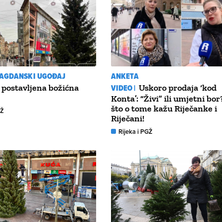
LAGDANSKI UGOĐAJ
ANKETA
postavljena božićna
VIDEO |
Uskoro prodaja ‘kod
Konta’: “Živi” ili umjetni bor
što o tome kažu Riječanke i
GŽ
Riječani!
Rijeka i PGŽ