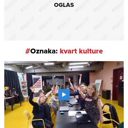
OGLAS
#
Oznaka:
kvart kulture