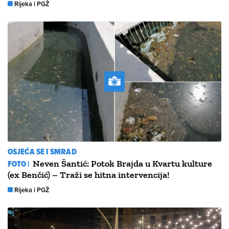
Rijeka i PGŽ
OSJEĆA SE I SMRAD
FOTO |
Neven Šantić: Potok Brajda u Kvartu kulture
(ex Benčić) – Traži se hitna intervencija!
Rijeka i PGŽ