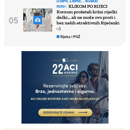
LIJEPO, LJEPŠE... RIJEKA!
KLIKOM PO RIJECI
FOTO |
Korzom prošetali kršni riječki
dečki… ali ne može ovo proći i
bez naših atraktivnih Riječanki
:-)
Rijeka i PGŽ