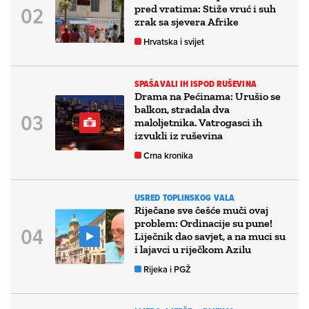
pred vratima: Stiže vruć i suh
zrak sa sjevera Afrike
Hrvatska i svijet
SPAŠAVALI IH ISPOD RUŠEVINA
Drama na Pećinama: Urušio se
balkon, stradala dva
maloljetnika. Vatrogasci ih
izvukli iz ruševina
Crna kronika
USRED TOPLINSKOG VALA
Riječane sve češće muči ovaj
problem: Ordinacije su pune!
Liječnik dao savjet, a na muci su
i lajavci u riječkom Azilu
Rijeka i PGŽ