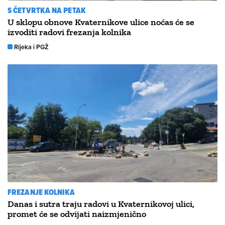
S ČETVRTKA NA PETAK
U sklopu obnove Kvaternikove ulice noćas će se
izvoditi radovi frezanja kolnika
Rijeka i PGŽ
FREZANJE KOLNIKA
Danas i sutra traju radovi u Kvaternikovoj ulici,
promet će se odvijati naizmjenično