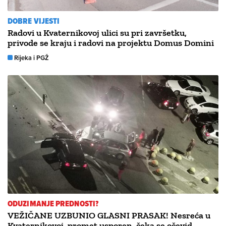
DOBRE VIJESTI
Radovi u Kvaternikovoj ulici su pri završetku,
privode se kraju i radovi na projektu Domus Domini
Rijeka i PGŽ
ODUZIMANJE PREDNOSTI?
VEŽIČANE UZBUNIO GLASNI PRASAK! Nesreća u
Kvaternikovoj, promet usporen, čeka se očevid