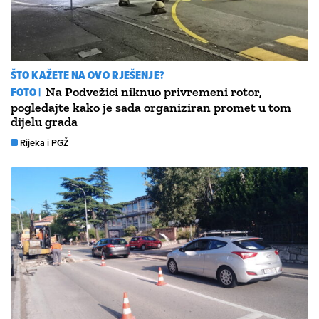
ŠTO KAŽETE NA OVO RJEŠENJE?
FOTO |
Na Podvežici niknuo privremeni rotor,
pogledajte kako je sada organiziran promet u tom
dijelu grada
Rijeka i PGŽ