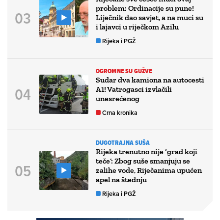
problem: Ordinacije su pune!
Liječnik dao savjet, a na muci su
i lajavci u riječkom Azilu
Rijeka i PGŽ
OGROMNE SU GUŽVE
Sudar dva kamiona na autocesti
A1! Vatrogasci izvlačili
unesrećenog
Crna kronika
DUGOTRAJNA SUŠA
Rijeka trenutno nije ‘grad koji
teče’: Zbog suše smanjuju se
zalihe vode, Riječanima upućen
apel na štednju
Rijeka i PGŽ