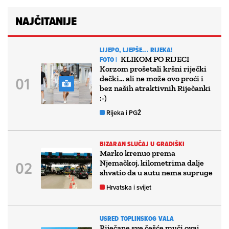
NAJČITANIJE
LIJEPO, LJEPŠE... RIJEKA!
KLIKOM PO RIJECI
FOTO |
Korzom prošetali kršni riječki
dečki… ali ne može ovo proći i
bez naših atraktivnih Riječanki
:-)
Rijeka i PGŽ
BIZARAN SLUČAJ U GRADIŠKI
Marko krenuo prema
Njemačkoj, kilometrima dalje
shvatio da u autu nema supruge
Hrvatska i svijet
USRED TOPLINSKOG VALA
Riječane sve češće muči ovaj