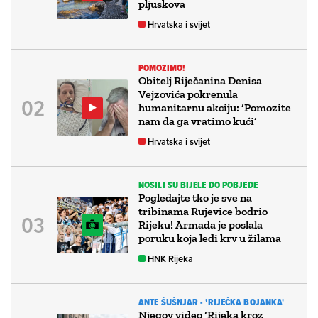
pljuskova
Hrvatska i svijet
POMOZIMO!
Obitelj Riječanina Denisa
Vejzovića pokrenula
humanitarnu akciju: ‘Pomozite
nam da ga vratimo kući’
Hrvatska i svijet
NOSILI SU BIJELE DO POBJEDE
Pogledajte tko je sve na
tribinama Rujevice bodrio
Rijeku! Armada je poslala
poruku koja ledi krv u žilama
HNK Rijeka
ANTE ŠUŠNJAR - 'RIJEČKA BOJANKA'
Njegov video ‘Rijeka kroz