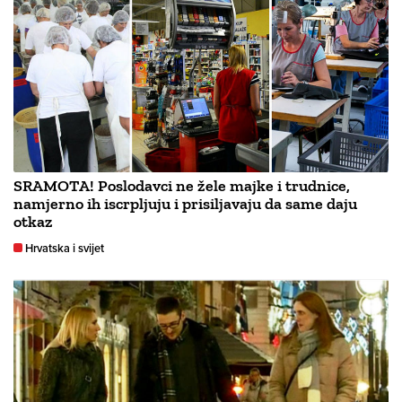
SRAMOTA! Poslodavci ne žele majke i trudnice,
namjerno ih iscrpljuju i prisiljavaju da same daju
otkaz
Hrvatska i svijet