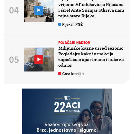
vrijeme AI’ oduševio je Riječane
i šire! Ante Šušnjar otkriva nam
tajne stare Rijeke
Rijeka i PGŽ
POJAČANI NADZOR
Milijunske kazne usred sezone:
Pogledajte kako inspekcija
zapečaćuje apartmane i kuće za
odmor
Crna kronika