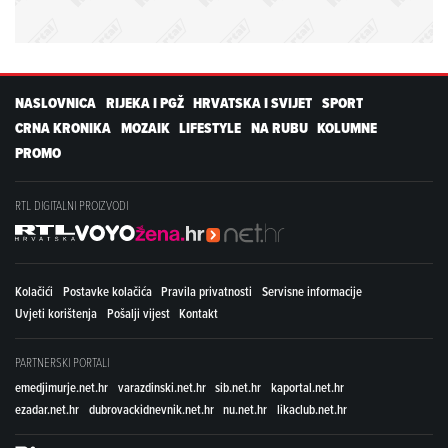
NASLOVNICA
RIJEKA I PGŽ
HRVATSKA I SVIJET
SPORT
CRNA KRONIKA
MOZAIK
LIFESTYLE
NA RUBU
KOLUMNE
PROMO
RTL DIGITALNI PROIZVODI
Kolačići
Postavke kolačića
Pravila privatnosti
Servisne informacije
Uvjeti korištenja
Pošalji vijest
Kontakt
PARTNERSKI PORTALI
emedjimurje.net.hr
varazdinski.net.hr
sib.net.hr
kaportal.net.hr
ezadar.net.hr
dubrovackidnevnik.net.hr
nu.net.hr
likaclub.net.hr