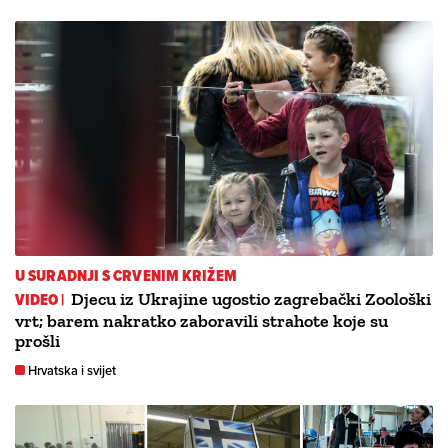
U SURADNJI S CRVENIM KRIŽEM
VIDEO |
Djecu iz Ukrajine ugostio zagrebački Zoološki
vrt; barem nakratko zaboravili strahote koje su
prošli
Hrvatska i svijet