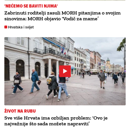
'NEĆEMO SE BAVITI NJIMA'
Zabrinuti roditelji zasuli MORH pitanjima o svojim
sinovima: MORH objavio ‘Vodič za mame’
Hrvatska i svijet
ŽIVOT NA RUBU
Sve više Hrvata ima ozbiljan problem: ‘Ovo je
najvažnije što sada možete napraviti’