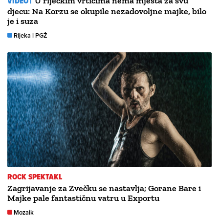
VIDEO |
U riječkim vrtićima nema mjesta za svu
djecu: Na Korzu se okupile nezadovoljne majke, bilo
je i suza
Rijeka i PGŽ
ROCK SPEKTAKL
Zagrijavanje za Zvečku se nastavlja; Gorane Bare i
Majke pale fantastičnu vatru u Exportu
Mozaik