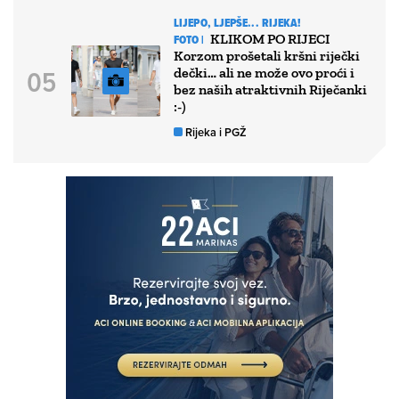
LIJEPO, LJEPŠE... RIJEKA!
KLIKOM PO RIJECI
FOTO |
Korzom prošetali kršni riječki
dečki… ali ne može ovo proći i
bez naših atraktivnih Riječanki
:-)
Rijeka i PGŽ