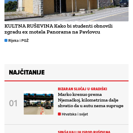
KULTNA RUŠEVINA Kako bi studenti obnovili
zgradu ex motela Panorama na Pavlovcu
Rijeka i PGŽ
NAJČITANIJE
BIZARAN SLUČAJ U GRADIŠKI
Marko krenuo prema
Njemačkoj, kilometrima dalje
shvatio da u autu nema supruge
Hrvatska i svijet
SPAŠAVALI IH ISPOD RUŠEVINA