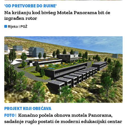
'OD PRETVORBE DO RUINE'
Na križanju kod bivšeg Motela Panorama bit će
izgrađen rotor
Rijeka i PGŽ
PROJEKT KOJI OBEĆAVA
FOTO |
Konačno počela obnova motela Panorama,
sadašnje ruglo postati će moderni edukacijski centar