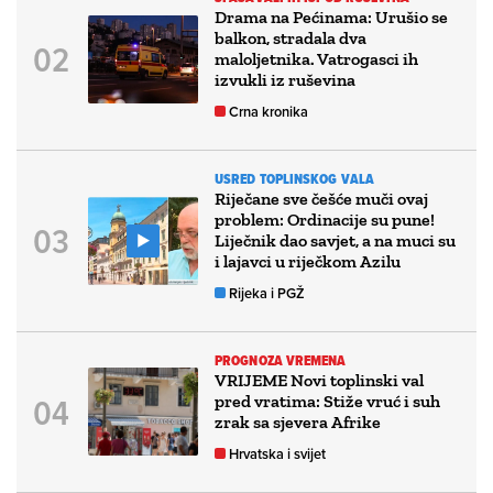
Drama na Pećinama: Urušio se
balkon, stradala dva
maloljetnika. Vatrogasci ih
izvukli iz ruševina
Crna kronika
USRED TOPLINSKOG VALA
Riječane sve češće muči ovaj
problem: Ordinacije su pune!
Liječnik dao savjet, a na muci su
i lajavci u riječkom Azilu
Rijeka i PGŽ
PROGNOZA VREMENA
VRIJEME Novi toplinski val
pred vratima: Stiže vruć i suh
zrak sa sjevera Afrike
Hrvatska i svijet