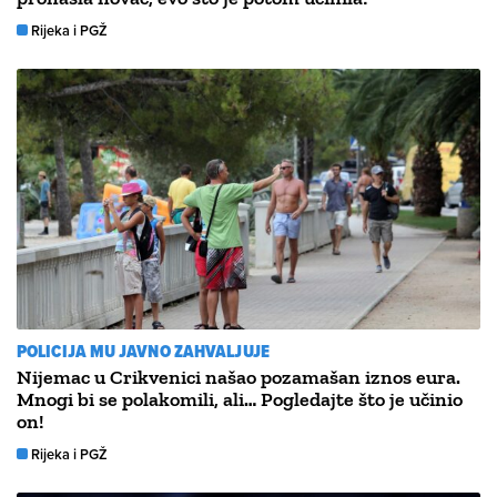
Rijeka i PGŽ
POLICIJA MU JAVNO ZAHVALJUJE
Nijemac u Crikvenici našao pozamašan iznos eura.
Mnogi bi se polakomili, ali… Pogledajte što je učinio
on!
Rijeka i PGŽ