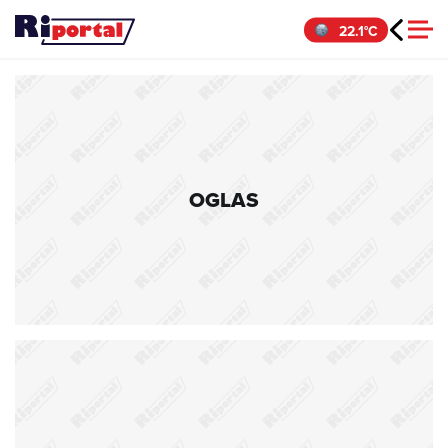
Skip
22.1°C
to
content
OGLAS