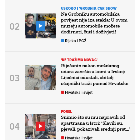
USKORO I 'GROBNIK CAR SHOW'
Na Grobniku automobilska
povijest nije iza stakla: U ovom
muzeju automobile možete
dodirnuti, čuti i doživjeti!
Rijeka i PGŽ
'NE TRAŽIMO NOVAC'
Riječanin nakon moždanog
udara završio u komi u Irskoj:
Liječnici odustali, obitelj
očajnički traži pomoć Hrvatske
Hrvatska i svijet
POREL
Snimio što su mu napravili od
apartmana u Istri: ‘Slavili su,
pjevali, pokazivali srednji prst…’
Hrvatska i svijet