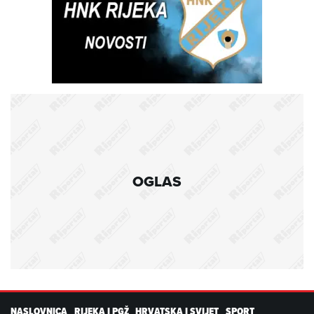
OGLAS
NASLOVNICA
RIJEKA I PGŽ
HRVATSKA I SVIJET
SPORT