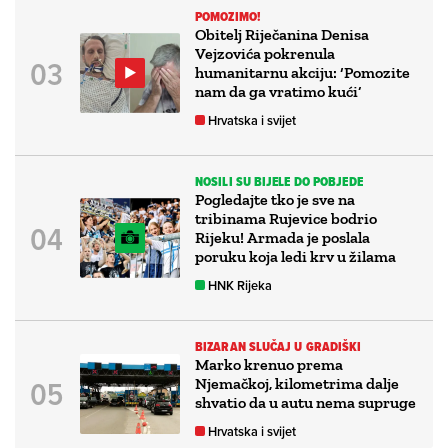
POMOZIMO!
Obitelj Riječanina Denisa
Vejzovića pokrenula
humanitarnu akciju: ‘Pomozite
nam da ga vratimo kući’
Hrvatska i svijet
NOSILI SU BIJELE DO POBJEDE
Pogledajte tko je sve na
tribinama Rujevice bodrio
Rijeku! Armada je poslala
poruku koja ledi krv u žilama
HNK Rijeka
BIZARAN SLUČAJ U GRADIŠKI
Marko krenuo prema
Njemačkoj, kilometrima dalje
shvatio da u autu nema supruge
Hrvatska i svijet