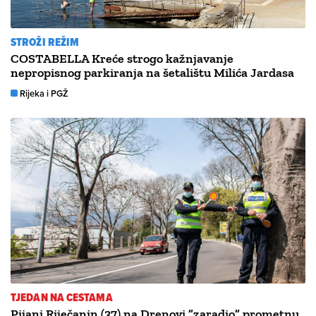
STROŽI REŽIM
COSTABELLA Kreće strogo kažnjavanje
nepropisnog parkiranja na šetalištu Milića Jardasa
Rijeka i PGŽ
TJEDAN NA CESTAMA
Pijani Riječanin (37) na Drenovi ”zaradio” prometnu