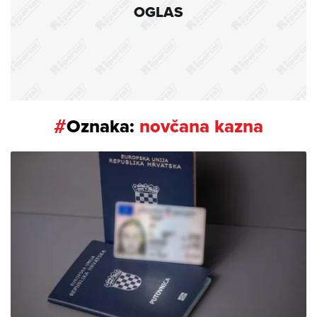
OGLAS
#
Oznaka:
novčana kazna