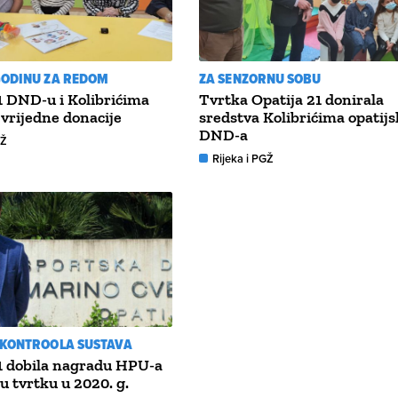
GODINU ZA REDOM
ZA SENZORNU SOBU
1 DND-u i Kolibrićima
Tvrtka Opatija 21 donirala
 vrijedne donacije
sredstva Kolibrićima opatij
DND-a
GŽ
Rijeka i PGŽ
 KONTROOLA SUSTAVA
1 dobila nagradu HPU-a
ju tvrtku u 2020. g.