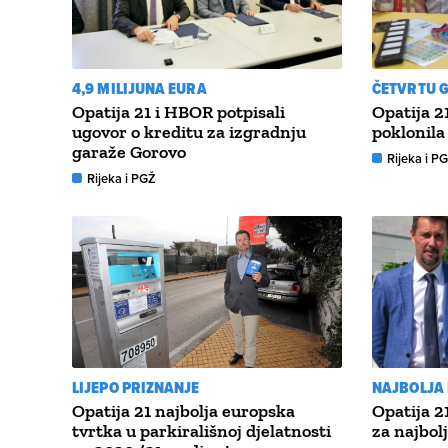
4,9 MILIJUNA EURA
ČETVRTU 
Opatija 21 i HBOR potpisali
Opatija 2
ugovor o kreditu za izgradnju
poklonila
garaže Gorovo
Rijeka i P
Rijeka i PGŽ
LIJEPO PRIZNANJE
NAJBOLJA
Opatija 21 najbolja europska
Opatija 2
tvrtka u parkirališnoj djelatnosti
za najbol