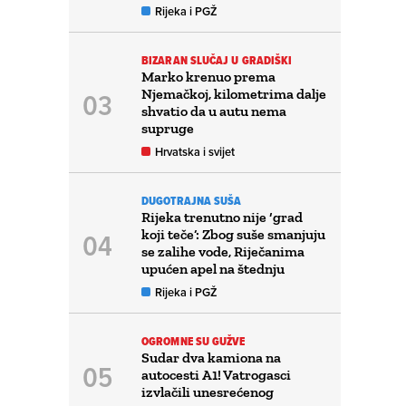
Rijeka i PGŽ
BIZARAN SLUČAJ U GRADIŠKI
Marko krenuo prema
Njemačkoj, kilometrima dalje
shvatio da u autu nema
supruge
Hrvatska i svijet
DUGOTRAJNA SUŠA
Rijeka trenutno nije ‘grad
koji teče’: Zbog suše smanjuju
se zalihe vode, Riječanima
upućen apel na štednju
Rijeka i PGŽ
OGROMNE SU GUŽVE
Sudar dva kamiona na
autocesti A1! Vatrogasci
izvlačili unesrećenog