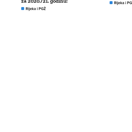
za 2020./21. godinu!
Rijeka i P
Rijeka i PGŽ