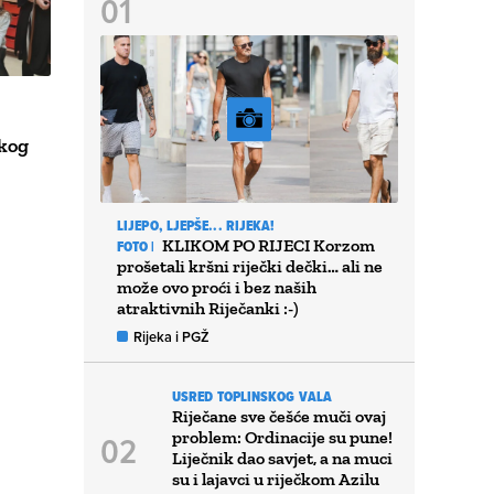
skog
LIJEPO, LJEPŠE... RIJEKA!
KLIKOM PO RIJECI Korzom
FOTO |
prošetali kršni riječki dečki… ali ne
može ovo proći i bez naših
atraktivnih Riječanki :-)
Rijeka i PGŽ
USRED TOPLINSKOG VALA
Riječane sve češće muči ovaj
problem: Ordinacije su pune!
Liječnik dao savjet, a na muci
su i lajavci u riječkom Azilu