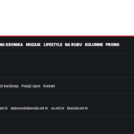
NA KRONIKA
MOZAIK
LIFESTYLE
NA RUBU
KOLUMNE
PROMO
ti korištenja
Pošalji vijest
Kontakt
net.hr
dubrovackidnevnik.net.hr
nu.net.hr
likaclub.net.hr