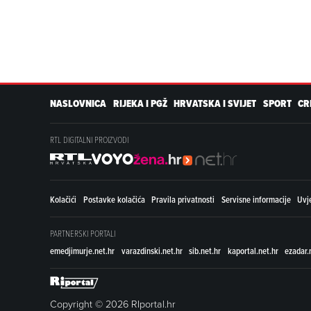
NASLOVNICA
RIJEKA I PGŽ
HRVATSKA I SVIJET
SPORT
CR
RTL DIGITALNI PROIZVODI
Kolačići
Postavke kolačića
Pravila privatnosti
Servisne informacije
Uvje
PARTNERSKI PORTALI
emedjimurje.net.hr
varazdinski.net.hr
sib.net.hr
kaportal.net.hr
ezadar.
Copyright © 2026 RIportal.hr