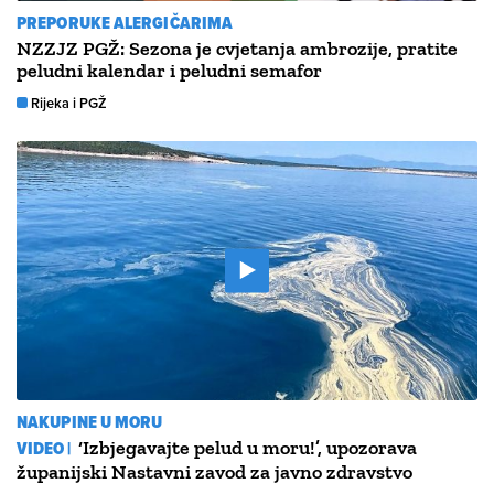
PREPORUKE ALERGIČARIMA
NZZJZ PGŽ: Sezona je cvjetanja ambrozije, pratite
peludni kalendar i peludni semafor
Rijeka i PGŽ
NAKUPINE U MORU
VIDEO |
‘Izbjegavajte pelud u moru!’, upozorava
županijski Nastavni zavod za javno zdravstvo