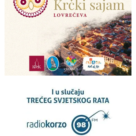
bez naših atraktivnih Riječanki
:-)
Rijeka i PGŽ
ANTE ŠUŠNJAR - 'RIJEČKA BOJANKA'
Njegov video ‘Rijeka kroz
vrijeme AI’ oduševio je Riječane
i šire! Ante Šušnjar otkriva nam
tajne stare Rijeke
Rijeka i PGŽ