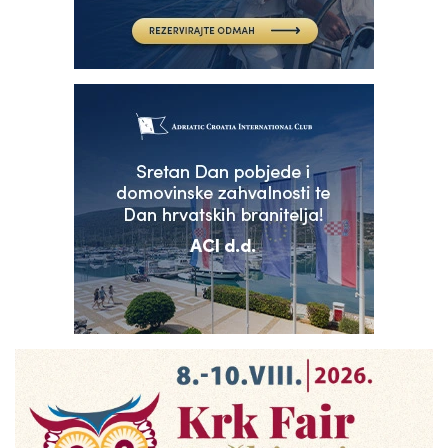
POMOZIMO!
Obitelj Riječanina Denisa
Vejzovića pokrenula
humanitarnu akciju: ‘Pomozite
nam da ga vratimo kući’
Hrvatska i svijet
NOSILI SU BIJELE DO POBJEDE
Pogledajte tko je sve na
tribinama Rujevice bodrio
Rijeku! Armada je poslala
poruku koja ledi krv u žilama
HNK Rijeka
LIJEPO, LJEPŠE... RIJEKA!
KLIKOM PO RIJECI
FOTO |
Korzom prošetali kršni riječki
dečki… ali ne može ovo proći i