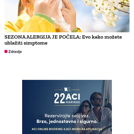
SEZONA ALERGIJA JE POČELA: Evo kako možete
ublažiti simptome
Zdravlje
NAJČITANIJE
PROGNOZA VREMENA
VRIJEME Toplinski val dolazi
svome kraju? Meteorologinja
otkrila gdje će biti kiše i
pljuskova
Hrvatska i svijet