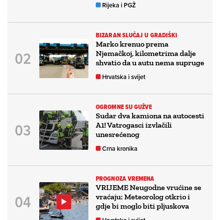
Rijeka i PGŽ
BIZARAN SLUČAJ U GRADIŠKI
Marko krenuo prema
Njemačkoj, kilometrima dalje
shvatio da u autu nema supruge
Hrvatska i svijet
OGROMNE SU GUŽVE
Sudar dva kamiona na autocesti
A1! Vatrogasci izvlačili
unesrećenog
Crna kronika
PROGNOZA VREMENA
VRIJEME Neugodne vrućine se
vraćaju: Meteorolog otkrio i
gdje bi moglo biti pljuskova