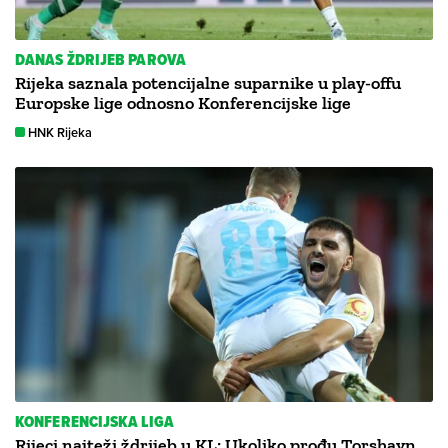
DANAS ŽDRIJEB PAROVA
Rijeka saznala potencijalne suparnike u play-offu
Europske lige odnosno Konferencijske lige
HNK Rijeka
KONFERENCIJSKA LIGA
Rijeci najteži ždrijeb u KL: Ukoliko prođu Torshavn,