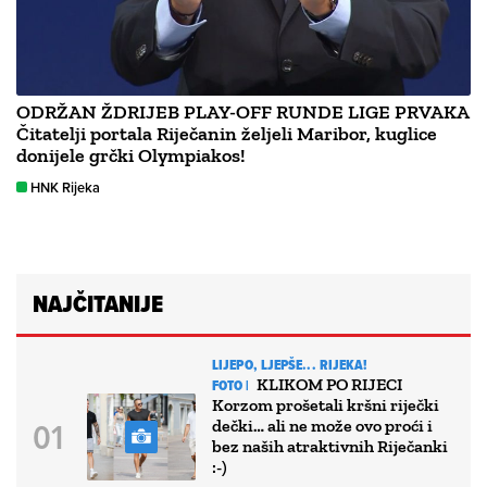
ODRŽAN ŽDRIJEB PLAY-OFF RUNDE LIGE PRVAKA
Čitatelji portala Riječanin željeli Maribor, kuglice
donijele grčki Olympiakos!
HNK Rijeka
NAJČITANIJE
LIJEPO, LJEPŠE... RIJEKA!
KLIKOM PO RIJECI
FOTO |
Korzom prošetali kršni riječki
dečki… ali ne može ovo proći i
bez naših atraktivnih Riječanki
:-)