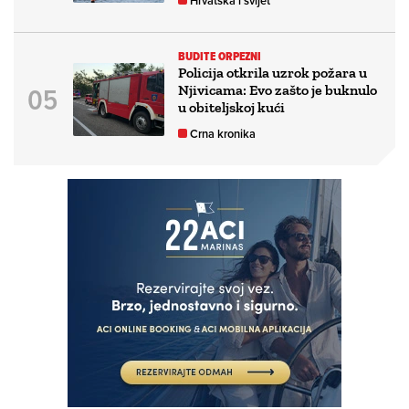
Hrvatska i svijet
BUDITE ORPEZNI
Policija otkrila uzrok požara u
Njivicama: Evo zašto je buknulo
u obiteljskoj kući
Crna kronika