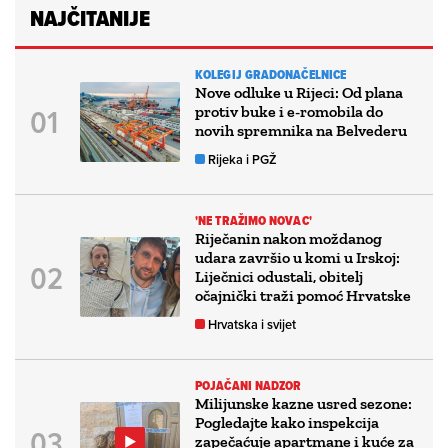
NAJČITANIJE
KOLEGIJ GRADONAČELNICE
Nove odluke u Rijeci: Od plana
protiv buke i e-romobila do
novih spremnika na Belvederu
Rijeka i PGŽ
'NE TRAŽIMO NOVAC'
Riječanin nakon moždanog
udara završio u komi u Irskoj:
Liječnici odustali, obitelj
očajnički traži pomoć Hrvatske
Hrvatska i svijet
POJAČANI NADZOR
Milijunske kazne usred sezone:
Pogledajte kako inspekcija
zapečaćuje apartmane i kuće za