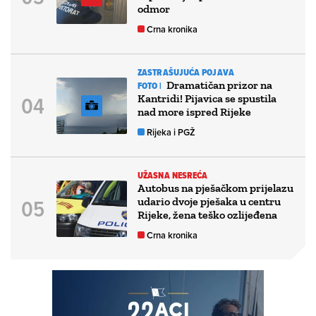
odmor
Crna kronika
ZASTRAŠUJUĆA POJAVA
Dramatičan prizor na
FOTO |
Kantridi! Pijavica se spustila
nad more ispred Rijeke
Rijeka i PGŽ
UŽASNA NESREĆA
Autobus na pješačkom prijelazu
udario dvoje pješaka u centru
Rijeke, žena teško ozlijeđena
Crna kronika