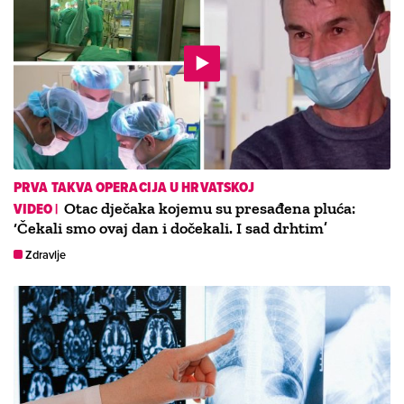
PRVA TAKVA OPERACIJA U HRVATSKOJ
VIDEO |
Otac dječaka kojemu su presađena pluća:
‘Čekali smo ovaj dan i dočekali. I sad drhtim’
Zdravlje