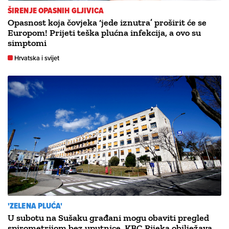
ŠIRENJE OPASNIH GLJIVICA
Opasnost koja čovjeka ‘jede iznutra’ proširit će se
Europom! Prijeti teška plućna infekcija, a ovo su
simptomi
Hrvatska i svijet
'ZELENA PLUĆA'
U subotu na Sušaku građani mogu obaviti pregled
spirometrijom bez uputnice. KBC Rijeka obilježava