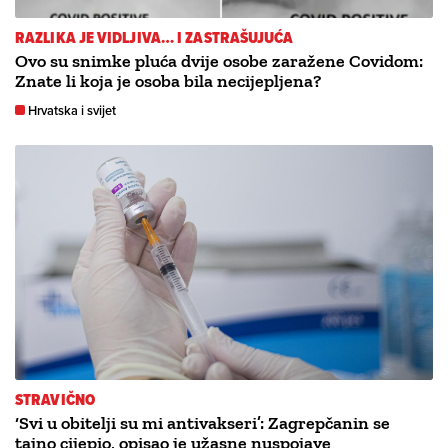
RAZLIKA JE VIDLJIVA… I ZASTRAŠUJUĆA
Ovo su snimke pluća dvije osobe zaražene Covidom:
Znate li koja je osoba bila necijepljena?
Hrvatska i svijet
STRAVIČNO
‘Svi u obitelji su mi antivakseri’: Zagrepčanin se
tajno cijepio, opisao je užasne nuspojave