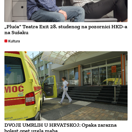
„Pluća“ Teatra Exit 28. studenog na pozornici HKD-a
na Sušaku
Kultura
DVOJE UMRLIH U HRVATSKOJ: Opaka zarazna
bolest opet uzela maha