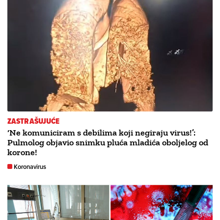
ZASTRAŠUJUĆE
‘Ne komuniciram s debilima koji negiraju virus!’:
Pulmolog objavio snimku pluća mladića oboljelog od
korone!
Koronavirus