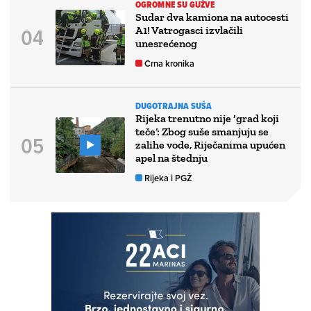
OGROMNE SU GUŽVE
Sudar dva kamiona na autocesti
A1! Vatrogasci izvlačili
unesrećenog
Crna kronika
DUGOTRAJNA SUŠA
Rijeka trenutno nije ‘grad koji
teče’: Zbog suše smanjuju se
zalihe vode, Riječanima upućen
apel na štednju
Rijeka i PGŽ