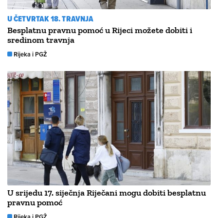
U ČETVRTAK 18. TRAVNJA
Besplatnu pravnu pomoć u Rijeci možete dobiti i
sredinom travnja
Rijeka i PGŽ
U srijedu 17. siječnja Riječani mogu dobiti besplatnu
pravnu pomoć
Rijeka i PGŽ