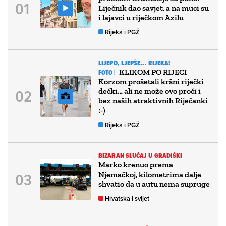
Liječnik dao savjet, a na muci su
i lajavci u riječkom Azilu
Rijeka i PGŽ
LIJEPO, LJEPŠE... RIJEKA!
KLIKOM PO RIJECI
FOTO |
Korzom prošetali kršni riječki
dečki… ali ne može ovo proći i
bez naših atraktivnih Riječanki
:-)
Rijeka i PGŽ
BIZARAN SLUČAJ U GRADIŠKI
Marko krenuo prema
Njemačkoj, kilometrima dalje
shvatio da u autu nema supruge
Hrvatska i svijet