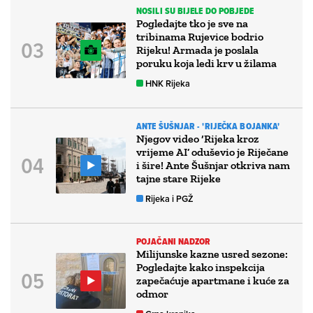
NOSILI SU BIJELE DO POBJEDE
Pogledajte tko je sve na
tribinama Rujevice bodrio
Rijeku! Armada je poslala
poruku koja ledi krv u žilama
HNK Rijeka
ANTE ŠUŠNJAR - 'RIJEČKA BOJANKA'
Njegov video ‘Rijeka kroz
vrijeme AI’ oduševio je Riječane
i šire! Ante Šušnjar otkriva nam
tajne stare Rijeke
Rijeka i PGŽ
POJAČANI NADZOR
Milijunske kazne usred sezone:
Pogledajte kako inspekcija
zapečaćuje apartmane i kuće za
odmor