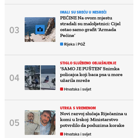
IMALI SU SREĆU U NESREČI
PEĆINE Na ovom mjestu
stradali su maloljetnici: Cijel
ostao samo grafit ‘Armada
Pećine’
Rijeka i PGŽ
STIGLO SLUŽBENO OBJAŠNJENJE
‘SAMO JE PUŠTEN’ Snimka
policajca koji baca psa u more
užarila mreže
Hrvatska i svijet
UTRKA S VREMENOM
Novi razvoj slučaja Riječanina u
komi u Irskoj: Ministarstvo
potvrdilo da poduzima korake
Hrvatska i svijet