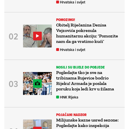
Hrvatska i svijet
POMOZIMO!
Obitelj Riječanina Denisa
Vejzovića pokrenula
humanitarnu akciju: ‘Pomozite
nam da ga vratimo kući’
Hrvatska i svijet
NOSILI SU BIJELE DO POBJEDE
Pogledajte tko je sve na
tribinama Rujevice bodrio
Rijeku! Armada je poslala
poruku koja ledi krv u žilama
HNK Rijeka
POJAČANI NADZOR
Milijunske kazne usred sezone:
Pogledajte kako inspekcija