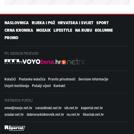
NASLOVNICA
RIJEKA I PGŽ
HRVATSKA I SVIJET
SPORT
CRNA KRONIKA
MOZAIK
LIFESTYLE
NA RUBU
KOLUMNE
PROMO
RTL DIGITALNI PROIZVODI
Kolačići
Postavke kolačića
Pravila privatnosti
Servisne informacije
Uvjeti korištenja
Pošalji vijest
Kontakt
PARTNERSKI PORTALI
emedjimurje.net.hr
varazdinski.net.hr
sib.net.hr
kaportal.net.hr
ezadar.net.hr
dubrovackidnevnik.net.hr
nu.net.hr
likaclub.net.hr