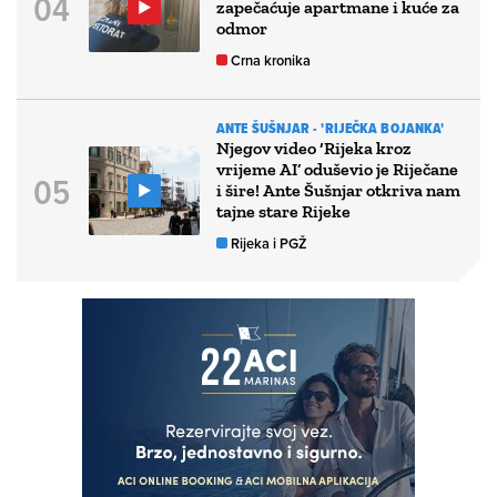
zapečaćuje apartmane i kuće za
odmor
Crna kronika
ANTE ŠUŠNJAR - 'RIJEČKA BOJANKA'
Njegov video ‘Rijeka kroz
vrijeme AI’ oduševio je Riječane
i šire! Ante Šušnjar otkriva nam
tajne stare Rijeke
Rijeka i PGŽ