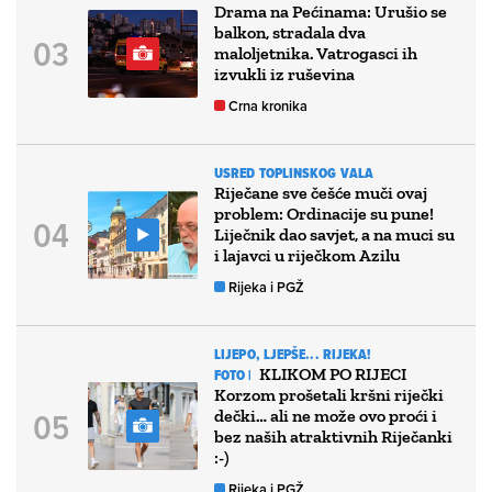
Drama na Pećinama: Urušio se
balkon, stradala dva
maloljetnika. Vatrogasci ih
izvukli iz ruševina
Crna kronika
USRED TOPLINSKOG VALA
Riječane sve češće muči ovaj
problem: Ordinacije su pune!
Liječnik dao savjet, a na muci su
i lajavci u riječkom Azilu
Rijeka i PGŽ
LIJEPO, LJEPŠE... RIJEKA!
KLIKOM PO RIJECI
FOTO |
Korzom prošetali kršni riječki
dečki… ali ne može ovo proći i
bez naših atraktivnih Riječanki
:-)
Rijeka i PGŽ