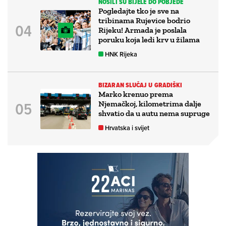
NOSILI SU BIJELE DO POBJEDE
Pogledajte tko je sve na
tribinama Rujevice bodrio
Rijeku! Armada je poslala
poruku koja ledi krv u žilama
HNK Rijeka
BIZARAN SLUČAJ U GRADIŠKI
Marko krenuo prema
Njemačkoj, kilometrima dalje
shvatio da u autu nema supruge
Hrvatska i svijet