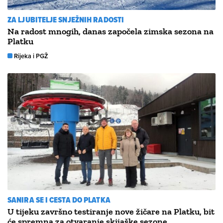
ZA LJUBITELJE SNJEŽNIH RADOSTI
Na radost mnogih, danas započela zimska sezona na
Platku
Rijeka i PGŽ
SANIRA SE I CESTA DO PLATKA
U tijeku završno testiranje nove žičare na Platku, bit
će spremna za otvaranje skijaške sezone