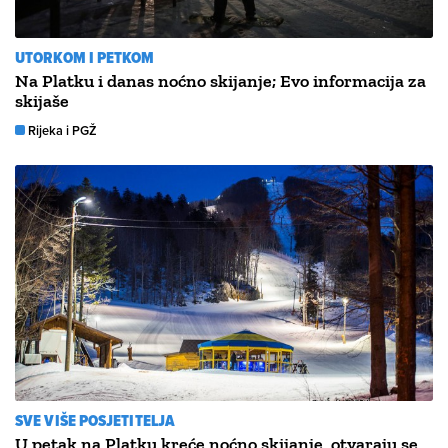
UTORKOM I PETKOM
Na Platku i danas noćno skijanje; Evo informacija za
skijaše
Rijeka i PGŽ
SVE VIŠE POSJETITELJA
U petak na Platku kreće noćno skijanje, otvaraju se