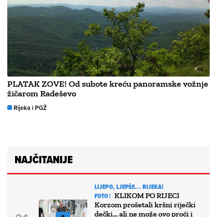
PLATAK ZOVE! Od subote kreću panoramske vožnje
žičarom Radeševo
Rijeka i PGŽ
NAJČITANIJE
LIJEPO, LJEPŠE... RIJEKA!
KLIKOM PO RIJECI
FOTO |
Korzom prošetali kršni riječki
dečki… ali ne može ovo proći i