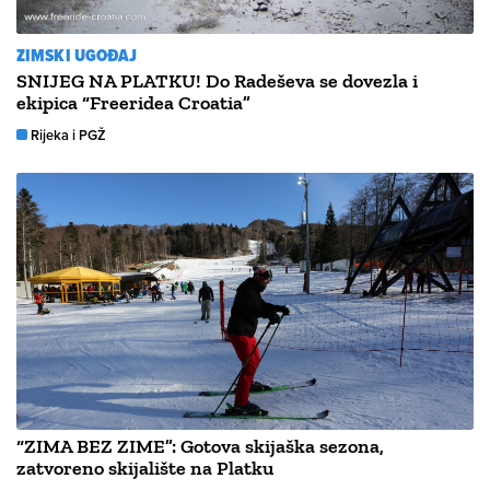
ZIMSKI UGOĐAJ
SNIJEG NA PLATKU! Do Radeševa se dovezla i
ekipica “Freeridea Croatia”
Rijeka i PGŽ
“ZIMA BEZ ZIME”: Gotova skijaška sezona,
zatvoreno skijalište na Platku