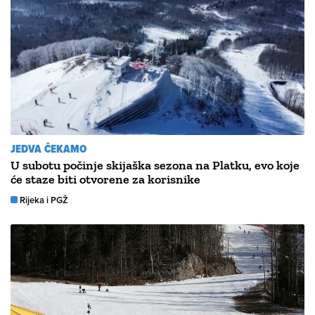
JEDVA ČEKAMO
U subotu počinje skijaška sezona na Platku, evo koje
će staze biti otvorene za korisnike
Rijeka i PGŽ