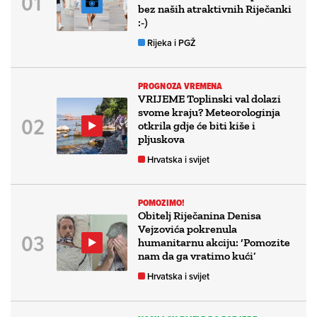
bez naših atraktivnih Riječanki
:-)
Rijeka i PGŽ
PROGNOZA VREMENA
VRIJEME Toplinski val dolazi
svome kraju? Meteorologinja
otkrila gdje će biti kiše i
pljuskova
Hrvatska i svijet
POMOZIMO!
Obitelj Riječanina Denisa
Vejzovića pokrenula
humanitarnu akciju: ‘Pomozite
nam da ga vratimo kući’
Hrvatska i svijet