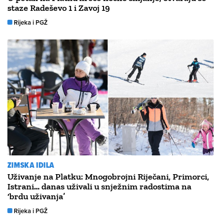
staze Radeševo 1 i Zavoj 19
Rijeka i PGŽ
ZIMSKA IDILA
Uživanje na Platku: Mnogobrojni Riječani, Primorci,
Istrani… danas uživali u snježnim radostima na
‘brdu uživanja’
Rijeka i PGŽ