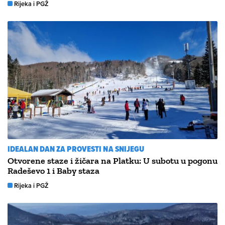
Rijeka i PGŽ
IDEALAN DAN ZA PROVESTI NA SNIJEGU
Otvorene staze i žičara na Platku: U subotu u pogonu
Radeševo 1 i Baby staza
Rijeka i PGŽ