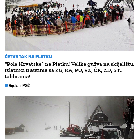
ČETVRTAK NA PLATKU
“Pola Hrvatske” na Platku! Velika gužva na skijalištu,
izletnici u autima sa ZG, KA, PU, VŽ, ČK, ZD, ST…
tablicama!
Rijeka i PGŽ