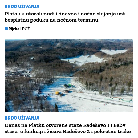
BRDO UŽIVANJA
Platak u utorak nudi i dnevno i noćno skijanje uzt
besplatnu poduku na noćnom terminu
Rijeka i PGŽ
BRDO UŽIVANJA
Danas na Platku otvorene staze Radeševo 1 i Baby
staza, u funkciji i žičara Radeševo 2 i pokretne trake