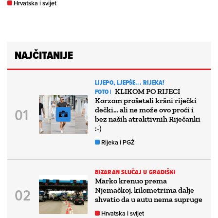
Hrvatska i svijet
NAJČITANIJE
LIJEPO, LJEPŠE... RIJEKA!
KLIKOM PO RIJECI
FOTO |
Korzom prošetali kršni riječki
dečki… ali ne može ovo proći i
bez naših atraktivnih Riječanki
:-)
Rijeka i PGŽ
BIZARAN SLUČAJ U GRADIŠKI
Marko krenuo prema
Njemačkoj, kilometrima dalje
shvatio da u autu nema supruge
Hrvatska i svijet