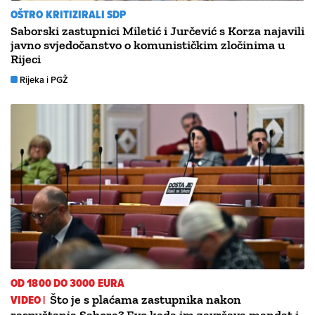
OŠTRO KRITIZIRALI SDP
Saborski zastupnici Miletić i Jurčević s Korza najavili
javno svjedočanstvo o komunističkim zločinima u
Rijeci
Rijeka i PGŽ
OD 1800 DO 3000 EURA
VIDEO |
Što je s plaćama zastupnika nakon