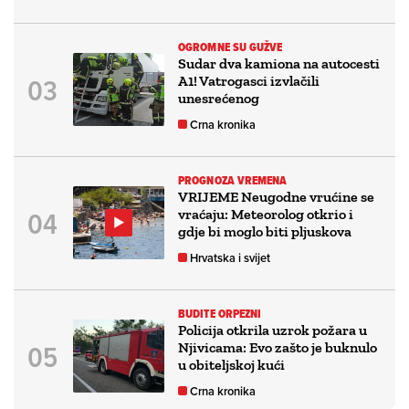
OGROMNE SU GUŽVE
Sudar dva kamiona na autocesti
A1! Vatrogasci izvlačili
unesrećenog
Crna kronika
PROGNOZA VREMENA
VRIJEME Neugodne vrućine se
vraćaju: Meteorolog otkrio i
gdje bi moglo biti pljuskova
Hrvatska i svijet
BUDITE ORPEZNI
Policija otkrila uzrok požara u
Njivicama: Evo zašto je buknulo
u obiteljskoj kući
Crna kronika