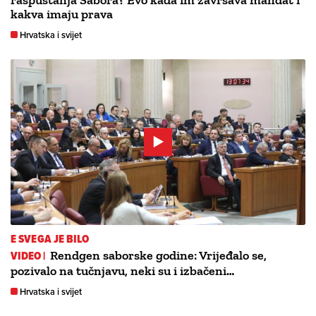
raspuštanja Sabora? Evo kada im završava mandat i
kakva imaju prava
Hrvatska i svijet
E SVEGA JE BILO
VIDEO |
Rendgen saborske godine: Vrijeđalo se,
pozivalo na tučnjavu, neki su i izbačeni…
Hrvatska i svijet