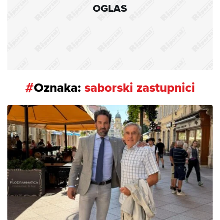
OGLAS
#
Oznaka:
saborski zastupnici