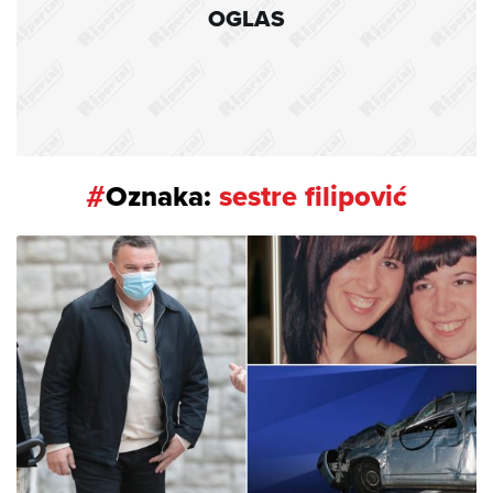
OGLAS
#
Oznaka:
sestre filipović