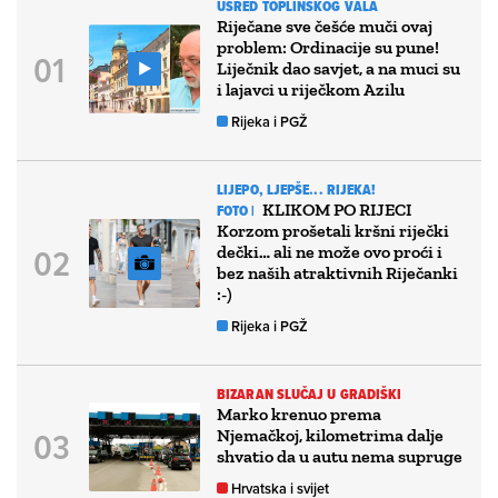
USRED TOPLINSKOG VALA
Riječane sve češće muči ovaj
problem: Ordinacije su pune!
Liječnik dao savjet, a na muci su
i lajavci u riječkom Azilu
Rijeka i PGŽ
LIJEPO, LJEPŠE... RIJEKA!
KLIKOM PO RIJECI
FOTO |
Korzom prošetali kršni riječki
dečki… ali ne može ovo proći i
bez naših atraktivnih Riječanki
:-)
Rijeka i PGŽ
BIZARAN SLUČAJ U GRADIŠKI
Marko krenuo prema
Njemačkoj, kilometrima dalje
shvatio da u autu nema supruge
Hrvatska i svijet