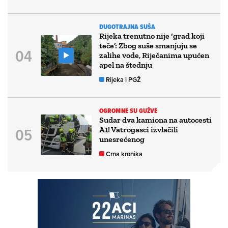
DUGOTRAJNA SUŠA
Rijeka trenutno nije ‘grad koji
teče’: Zbog suše smanjuju se
zalihe vode, Riječanima upućen
apel na štednju
Rijeka i PGŽ
OGROMNE SU GUŽVE
Sudar dva kamiona na autocesti
A1! Vatrogasci izvlačili
unesrećenog
Crna kronika