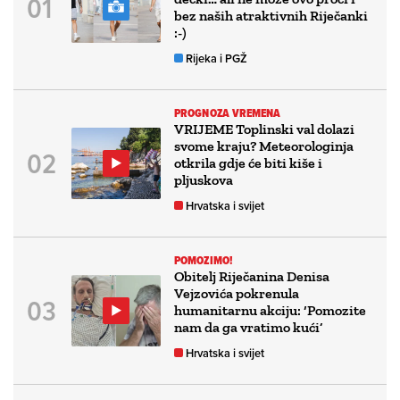
bez naših atraktivnih Riječanki
:-)
Rijeka i PGŽ
PROGNOZA VREMENA
VRIJEME Toplinski val dolazi
svome kraju? Meteorologinja
otkrila gdje će biti kiše i
pljuskova
Hrvatska i svijet
POMOZIMO!
Obitelj Riječanina Denisa
Vejzovića pokrenula
humanitarnu akciju: ‘Pomozite
nam da ga vratimo kući’
Hrvatska i svijet