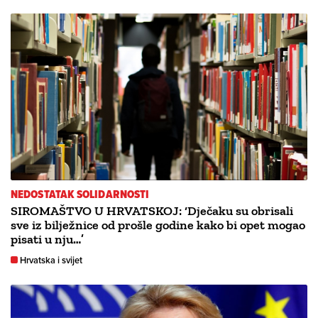
NEDOSTATAK SOLIDARNOSTI
SIROMAŠTVO U HRVATSKOJ: ‘Dječaku su obrisali
sve iz bilježnice od prošle godine kako bi opet mogao
pisati u nju…’
Hrvatska i svijet