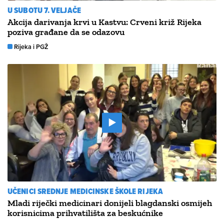
U SUBOTU 7. VELJAČE
Akcija darivanja krvi u Kastvu: Crveni križ Rijeka
poziva građane da se odazovu
Rijeka i PGŽ
UČENICI SREDNJE MEDICINSKE ŠKOLE RIJEKA
Mladi riječki medicinari donijeli blagdanski osmijeh
korisnicima prihvatilišta za beskućnike