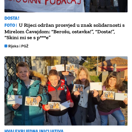
DOSTA!
FOTO |
U Rijeci održan prosvjed u znak solidarnosti s
Mirelom Čavajdom: “Berošu, ostavka!”, “Dosta!”,
“Skini mi se s p***e”
Rijeka i PGŽ
HVALEVRIJEDNA INICIJATIVA