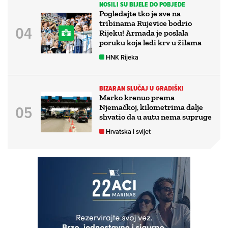
NOSILI SU BIJELE DO POBJEDE
Pogledajte tko je sve na
tribinama Rujevice bodrio
Rijeku! Armada je poslala
poruku koja ledi krv u žilama
HNK Rijeka
BIZARAN SLUČAJ U GRADIŠKI
Marko krenuo prema
Njemačkoj, kilometrima dalje
shvatio da u autu nema supruge
Hrvatska i svijet