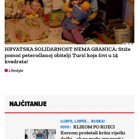
HRVATSKA SOLIDARNOST NEMA GRANICA: Stiže
pomoć peteročlanoj obitelji Turić koja živi u 14
kvadrata!
Lifestyle
NAJČITANIJE
LIJEPO, LJEPŠE... RIJEKA!
KLIKOM PO RIJECI
FOTO |
Korzom prošetali kršni riječki
dečki… ali ne može ovo proći i