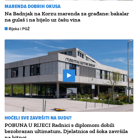
MARENDA DOBRIH OKUSA
Na Badnjak na Korzu marenda za građane: bakalar
na gulaš i na bijelo uz čašu vina
Rijeka i PGŽ
HOĆELI SVE ZAVRŠITI NA SUDU?
POBUNA U RIJECI Radnici s diplomom dobili
bezobrazan ultimatum. Djelatnica od šoka završila
na hitnoj