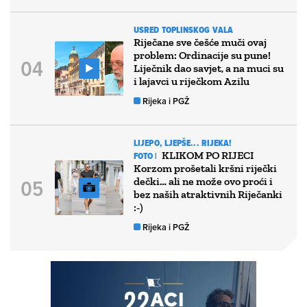
USRED TOPLINSKOG VALA
Riječane sve češće muči ovaj
problem: Ordinacije su pune!
Liječnik dao savjet, a na muci su
i lajavci u riječkom Azilu
Rijeka i PGŽ
LIJEPO, LJEPŠE... RIJEKA!
KLIKOM PO RIJECI
FOTO |
Korzom prošetali kršni riječki
dečki… ali ne može ovo proći i
bez naših atraktivnih Riječanki
:-)
Rijeka i PGŽ