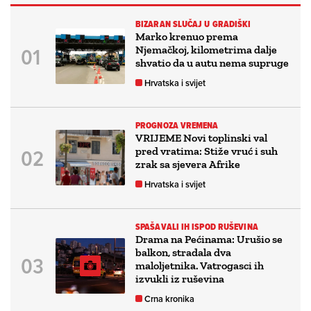
BIZARAN SLUČAJ U GRADIŠKI
Marko krenuo prema
Njemačkoj, kilometrima dalje
shvatio da u autu nema supruge
Hrvatska i svijet
PROGNOZA VREMENA
VRIJEME Novi toplinski val
pred vratima: Stiže vruć i suh
zrak sa sjevera Afrike
Hrvatska i svijet
SPAŠAVALI IH ISPOD RUŠEVINA
Drama na Pećinama: Urušio se
balkon, stradala dva
maloljetnika. Vatrogasci ih
izvukli iz ruševina
Crna kronika