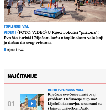
TOPLINSKI VAL
VIDEO |
(FOTO, VIDEO) U Rijeci i okolici “pržiona”!
Evo što turisti i Riječani kažu o toplinskom valu koji
je došao do svog vrhunca
Rijeka i PGŽ
NAJČITANIJE
USRED TOPLINSKOG VALA
Riječane sve češće muči ovaj
problem: Ordinacije su pune!
Liječnik dao savjet, a na muci su
i lajavci u riječkom Azilu