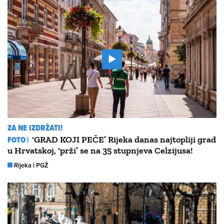
ZA NE IZDRŽATI!
FOTO |
‘GRAD KOJI PEČE’ Rijeka danas najtopliji grad
u Hrvatskoj, ‘prži’ se na 35 stupnjeva Celzijusa!
Rijeka i PGŽ