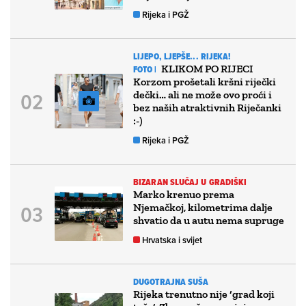
Rijeka i PGŽ
LIJEPO, LJEPŠE... RIJEKA!
KLIKOM PO RIJECI
FOTO |
Korzom prošetali kršni riječki
dečki… ali ne može ovo proći i
bez naših atraktivnih Riječanki
:-)
Rijeka i PGŽ
BIZARAN SLUČAJ U GRADIŠKI
Marko krenuo prema
Njemačkoj, kilometrima dalje
shvatio da u autu nema supruge
Hrvatska i svijet
DUGOTRAJNA SUŠA
Rijeka trenutno nije ‘grad koji