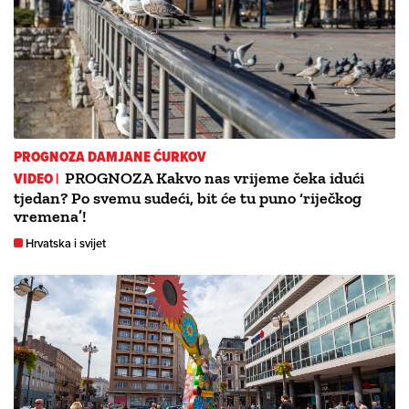
PROGNOZA DAMJANE ĆURKOV
VIDEO |
PROGNOZA Kakvo nas vrijeme čeka idući
tjedan? Po svemu sudeći, bit će tu puno ‘riječkog
vremena’!
Hrvatska i svijet