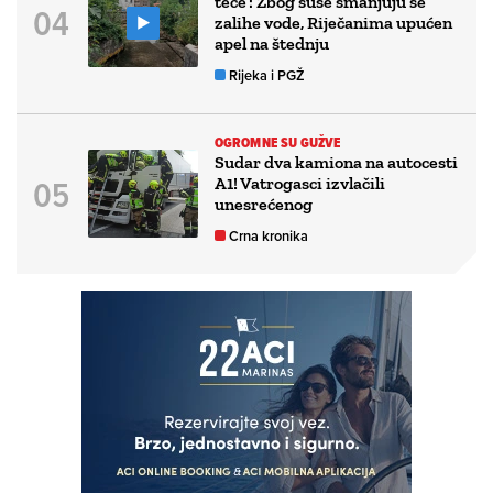
teče’: Zbog suše smanjuju se
zalihe vode, Riječanima upućen
apel na štednju
Rijeka i PGŽ
OGROMNE SU GUŽVE
Sudar dva kamiona na autocesti
A1! Vatrogasci izvlačili
unesrećenog
Crna kronika