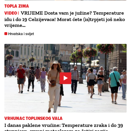
TOPLA ZIMA
VIDEO |
VRIJEME Dosta vam je južine? Temperature
idu i do 19 Celzijevaca! Morat ćete (is)trpjeti još neko
vrijeme…
Hrvatska i svijet
VRHUNAC TOPLINSKOG VALA
I danas paklene vrućine: Temperature zraka i do 39