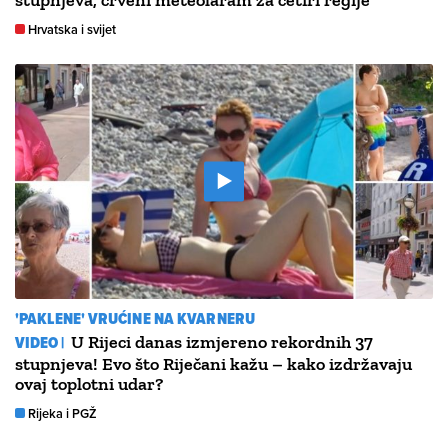
stupnjeva, crveni meteolaram za četiri regije
Hrvatska i svijet
'PAKLENE' VRUĆINE NA KVARNERU
VIDEO |
U Rijeci danas izmjereno rekordnih 37
stupnjeva! Evo što Riječani kažu – kako izdržavaju
ovaj toplotni udar?
Rijeka i PGŽ