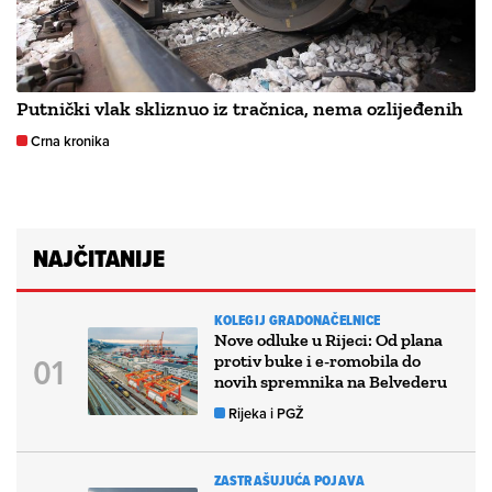
Putnički vlak skliznuo iz tračnica, nema ozlijeđenih
Crna kronika
NAJČITANIJE
KOLEGIJ GRADONAČELNICE
Nove odluke u Rijeci: Od plana
protiv buke i e-romobila do
novih spremnika na Belvederu
Rijeka i PGŽ
ZASTRAŠUJUĆA POJAVA