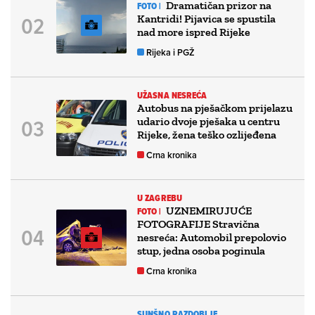
Dramatičan prizor na
FOTO |
Kantridi! Pijavica se spustila
nad more ispred Rijeke
Rijeka i PGŽ
UŽASNA NESREĆA
Autobus na pješačkom prijelazu
udario dvoje pješaka u centru
Rijeke, žena teško ozlijeđena
Crna kronika
U ZAGREBU
UZNEMIRUJUĆE
FOTO |
FOTOGRAFIJE Stravična
nesreća: Automobil prepolovio
stup, jedna osoba poginula
Crna kronika
SUNŠNO RAZDOBLJE