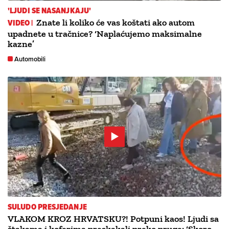
'LJUDI SE NASANJKAJU'
VIDEO |
Znate li koliko će vas koštati ako autom
upadnete u tračnice? ‘Naplaćujemo maksimalne
kazne’
Automobili
SULUDO PRESJEDANJE
VLAKOM KROZ HRVATSKU?! Potpuni kaos! Ljudi sa