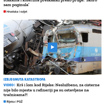
štakama i koferima preskakali preko pruge: ‘Skoro
sam poginula’
Hrvatska i svijet
IZBJEGNUTA KATASTROFA
VIDEO |
Krš i lom kod Rijeke: Neslužbeno, za cisterne
nije bilo mjesta u rafineriji pa su ostavljene na
tračnicama?!
Rijeka i PGŽ