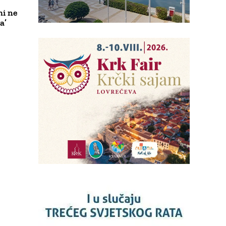
mi ne
a’