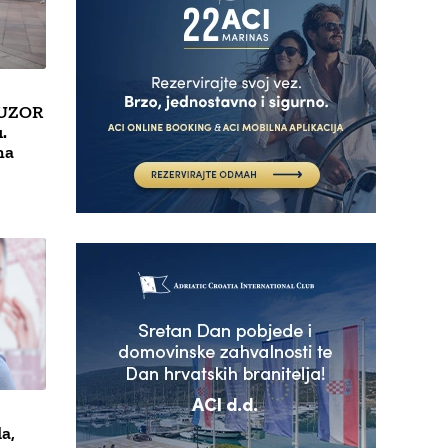
 UZOR
.
na
a,