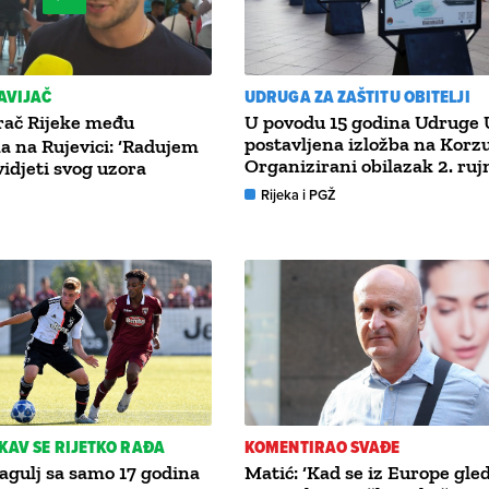
AVIJAČ
UDRUGA ZA ZAŠTITU OBITELJI
rač Rijeke među
U povodu 15 godina Udruge
postavljena izložba na Korzu
a na Rujevici: ‘Radujem
Organizirani obilazak 2. ruj
vidjeti svog uzora
Rijeka i PGŽ
KAV SE RIJETKO RAĐA
KOMENTIRAO SVAĐE
ragulj sa samo 17 godina
Matić: ‘Kad se iz Europe gled