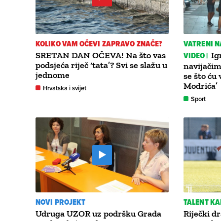
KOLIKO VAM OČEVI ZAPRAVO ZNAČE?
VATRENI N
SRETAN DAN OČEVA! Na što vas
VIDEO |
Ig
podsjeća riječ ‘tata’? Svi se slažu u
navijačim
jednome
se što ću 
Modrića’
Hrvatska i svijet
Sport
NOVI PROJEKT
TALENT KA
Udruga UZOR uz podršku Grada
Riječki d