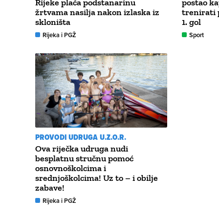
Rijeke plaća podstanarinu
postao ka
žrtvama nasilja nakon izlaska iz
trenirati
skloništa
1. gol
Rijeka i PGŽ
Sport
PROVODI UDRUGA U.Z.O.R.
Ova riječka udruga nudi
besplatnu stručnu pomoć
osnovnoškolcima i
srednjoškolcima! Uz to – i obilje
zabave!
Rijeka i PGŽ