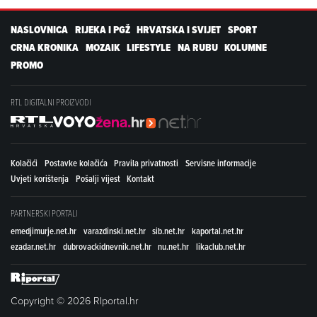
NASLOVNICA
RIJEKA I PGŽ
HRVATSKA I SVIJET
SPORT
CRNA KRONIKA
MOZAIK
LIFESTYLE
NA RUBU
KOLUMNE
PROMO
RTL DIGITALNI PROIZVODI
Kolačići
Postavke kolačića
Pravila privatnosti
Servisne informacije
Uvjeti korištenja
Pošalji vijest
Kontakt
PARTNERSKI PORTALI
emedjimurje.net.hr
varazdinski.net.hr
sib.net.hr
kaportal.net.hr
ezadar.net.hr
dubrovackidnevnik.net.hr
nu.net.hr
likaclub.net.hr
Copyright © 2026 RIportal.hr