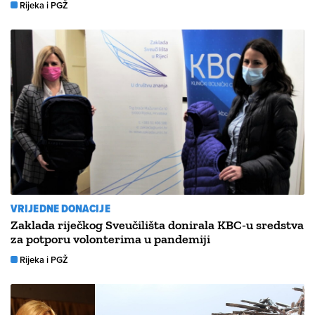
Rijeka i PGŽ
VRIJEDNE DONACIJE
Zaklada riječkog Sveučilišta donirala KBC-u sredstva
za potporu volonterima u pandemiji
Rijeka i PGŽ