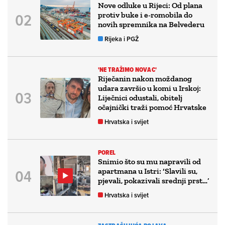
Nove odluke u Rijeci: Od plana
protiv buke i e-romobila do
novih spremnika na Belvederu
Rijeka i PGŽ
'NE TRAŽIMO NOVAC'
Riječanin nakon moždanog
udara završio u komi u Irskoj:
Liječnici odustali, obitelj
očajnički traži pomoć Hrvatske
Hrvatska i svijet
POREL
Snimio što su mu napravili od
apartmana u Istri: ‘Slavili su,
pjevali, pokazivali srednji prst…’
Hrvatska i svijet