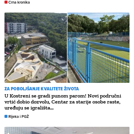
Crna kronika
ZA POBOLJŠANJE KVALITETE ŽIVOTA
U Kostreni se gradi punom parom! Novi područni
vrtić dobio dozvolu, Centar za starije osobe raste,
uređuju se igrališta…
Rijeka i PGŽ