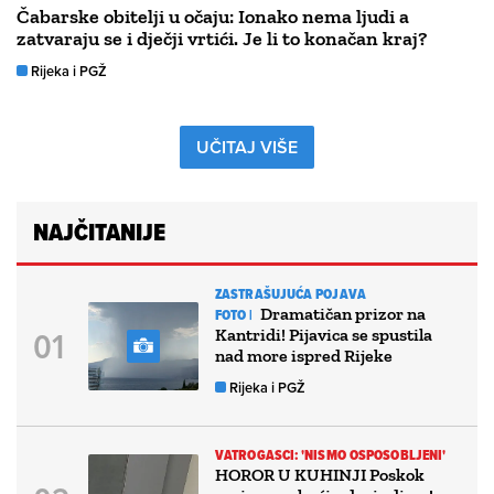
Čabarske obitelji u očaju: Ionako nema ljudi a
zatvaraju se i dječji vrtići. Je li to konačan kraj?
Rijeka i PGŽ
UČITAJ VIŠE
NAJČITANIJE
ZASTRAŠUJUĆA POJAVA
Dramatičan prizor na
FOTO |
Kantridi! Pijavica se spustila
nad more ispred Rijeke
Rijeka i PGŽ
VATROGASCI: 'NISMO OSPOSOBLJENI'
HOROR U KUHINJI Poskok