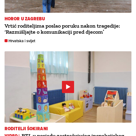
HOROR U ZAGREBU
Vrtić roditeljima poslao poruku nakon tragedije:
‘Razmišljajte o komunikaciji pred djecom’
Hrvatska i svijet
RODITELJI ŠOKIRANI
VIDEO |
RTL u posjedu zastrašujućeg inspekcijskog