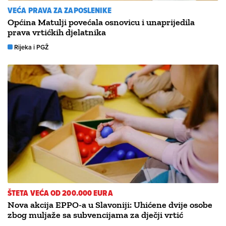
VEĆA PRAVA ZA ZAPOSLENIKE
Općina Matulji povećala osnovicu i unaprijedila
prava vrtićkih djelatnika
Rijeka i PGŽ
ŠTETA VEĆA OD 200.000 EURA
Nova akcija EPPO-a u Slavoniji: Uhićene dvije osobe
zbog muljaže sa subvencijama za dječji vrtić