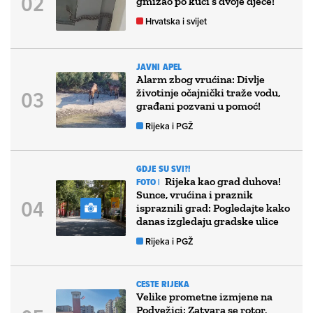
gmizao po kući s dvoje djece!
Hrvatska i svijet
JAVNI APEL
Alarm zbog vrućina: Divlje
životinje očajnički traže vodu,
građani pozvani u pomoć!
Rijeka i PGŽ
GDJE SU SVI?!
Rijeka kao grad duhova!
FOTO |
Sunce, vrućina i praznik
ispraznili grad: Pogledajte kako
danas izgledaju gradske ulice
Rijeka i PGŽ
CESTE RIJEKA
Velike prometne izmjene na
Podvežici: Zatvara se rotor,