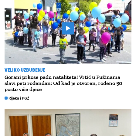
VELIKO UZBUĐENJE
Gorani prkose padu nataliteta! Vrtić u Fužinama
slavi peti rođendan: Od kad je otvoren, rođeno 50
posto više djece
Rijeka i PGŽ