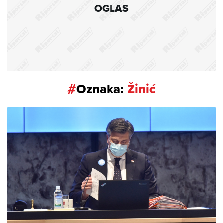
OGLAS
#
Oznaka:
Žinić