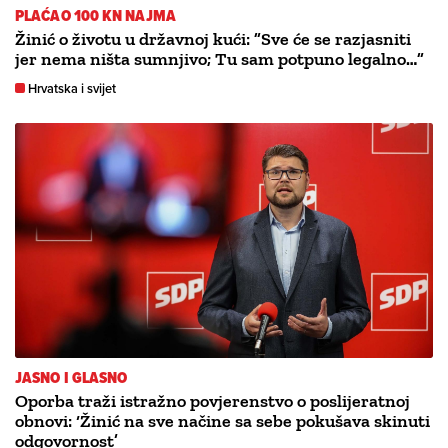
PLAĆAO 100 KN NAJMA
Žinić o životu u državnoj kući: ”Sve će se razjasniti
jer nema ništa sumnjivo; Tu sam potpuno legalno…”
Hrvatska i svijet
JASNO I GLASNO
Oporba traži istražno povjerenstvo o poslijeratnoj
obnovi: ‘Žinić na sve načine sa sebe pokušava skinuti
odgovornost’