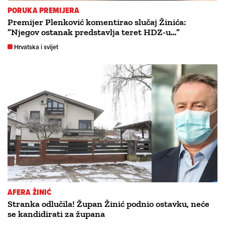
PORUKA PREMIJERA
Premijer Plenković komentirao slučaj Žinića:
”Njegov ostanak predstavlja teret HDZ-u…”
Hrvatska i svijet
AFERA ŽINIĆ
Stranka odlučila! Župan Žinić podnio ostavku, neće
se kandidirati za župana