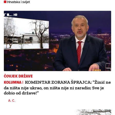
Hrvatska i svijet
ČOVJEK DRŽAVE
KOLUMNA |
KOMENTAR ZORANA ŠPRAJCA: ”Žinić ne
da ništa nije ukrao, on ništa nije ni zaradio; Sve je
dobio od države!”
A. C.