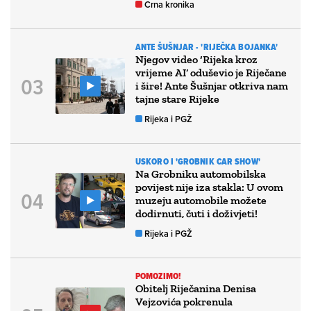
Crna kronika
ANTE ŠUŠNJAR - 'RIJEČKA BOJANKA'
Njegov video ‘Rijeka kroz
vrijeme AI’ oduševio je Riječane
i šire! Ante Šušnjar otkriva nam
tajne stare Rijeke
Rijeka i PGŽ
USKORO I 'GROBNIK CAR SHOW'
Na Grobniku automobilska
povijest nije iza stakla: U ovom
muzeju automobile možete
dodirnuti, čuti i doživjeti!
Rijeka i PGŽ
POMOZIMO!
Obitelj Riječanina Denisa
Vejzovića pokrenula